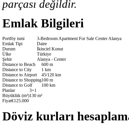
parçası değildir.
Emlak Bilgileri
Portföy ismi
3-Bedroom Apartment For Sale Center Alanya
Emlak Tipi
Daire
Durum
İkinciel Konut
Ülke
Türkiye
Şehir
Alanya - Center
Distance to Beach
600 m
Distance to City
1 km
Distance to Airport
45/120 km
Distance to Shopping
100 m
Distance to Golf
100 km
Planlar
3+1
Büyüklük (m²)
130 m²
Fiyat
€125.000
Döviz kurları hesaplam