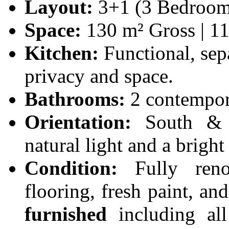
Layout:
3+1 (3 Bedroom
Space:
130 m² Gross | 1
Kitchen:
Functional, sep
privacy and space.
Bathrooms:
2 contempora
Orientation:
South & E
natural light and a brigh
Condition:
Fully reno
flooring, fresh paint, an
furnished
including all