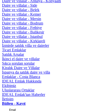
Daire ve villalar - Antalya - Konyaaltı
Daire ve villalar - Side
Daire ve villalar - Belek
Daire ve villalar - Kemer
Daire ve villalar - Mersin
Daire ve villalar - Bodrum
Daire ve villalar - Fethiye
Daire ve villalar - Balikesir
Daire ve villalar - Istanbul
Daire ve villalar - Kirklareli
İzmirde satılık villa ve daireler
Ticari Emlaklar
Satılık Arsalar
İkinci el daire ve villalar
Sıkça sorulan sorular
Kiralık Daire ve Villalar
İspanya da satılık daire ve villa
Emlaklar - Costa Blanca
IDEAL Emlak Hakkında
Ekibimiz
Uluslararası Ortaklar
IDEAL Emlak'tan Haberler
İletişim
Bülten - Kayıt
Email