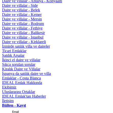
Daire ve villalar - Antalya - Konyaaltı
Daire ve villalar - Side
Daire ve villalar - Belek
Daire ve villalar - Kemer
Daire ve villalar - Mersin
Daire ve villalar - Bodrum
Daire ve villalar - Fethiye
Daire ve villalar - Balikesir
Daire ve villalar - Istanbul
Daire ve villalar - Kirklareli
İzmirde satılık villa ve daireler
Ticari Emlaklar
Satılık Arsalar
İkinci el daire ve villalar
Sıkça sorulan sorular
Kiralık Daire ve Villalar
İspanya da satılık daire ve villa
Emlaklar - Costa Blanca
IDEAL Emlak Hakkında
Ekibimiz
Uluslararası Ortaklar
IDEAL Emlak'tan Haberler
İletişim
Bülten - Kayıt
Email