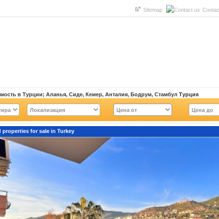
Sitemap
Contac
мость в Турции
;
Аланья
,
Сиде
,
Кемер
,
Анталия
,
Бодрум
,
Стамбул
Турция
 properties for sale in Turkey