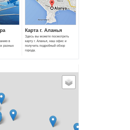
ния, которого они заслуживают."
ра
Карта г. Аланья
чить турецкое гражданство, наша опытная команда
Здесь вы можете посмотреть
бы получить персонализированные предложения
ланию в
карту г. Аланья, наш офис и
ых разных
получить подробный обзор
вижимости и начать свое путешествие к владению
города.
ре.