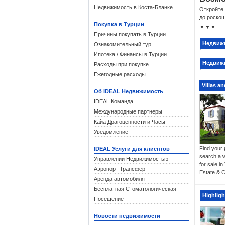
Недвижимость в Коста-Бланке
Откройте
до роскош
Покупка в Турции
▼▼▼
Колле
Причины покупать в Турции
Испытайт
Недвиж
Ознакомительный тур
сочетание
Ипотека / Финансы в Турции
Гольф
Недвижи
Расходы при покупке
Для люб
Ежегодные расходы
ведущих 
Villas a
Об IDEAL Недвижимость
Допол
IDEAL Команда
Наш всес
Международные партнеры
Ант
Кайа Драгоценности и Часы
Кем
Уведомление
Бод
Find your p
Ста
IDEAL Услуги для клиентов
search a w
Управлении Недвижимостью
for sale i
Турецк
Аэропорт Трансфер
Estate & C
Недвижи
Аренда автомобиля
граждан
Бесплатная Стоматологическая
всего про
Highlig
Посещение
Всесто
Новости недвижимости
Экспе