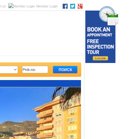
t us
Member Login