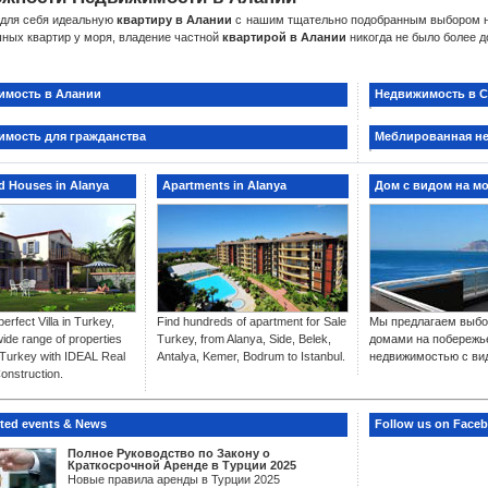
 для себя идеальную
квартиру в Алании
с нашим тщательно подобранным выбором н
ных квартир у моря, владение частной
квартирой в Алании
никогда не было более 
кция Роскошных Вилл в Сиде
е максимальную роскошь с нашим эксклюзивным портфолио
вилл в Сиде
. Эти пре
имость в Алании
Недвижимость в С
 традиционного турецкого очарования и современных удобств для вашего идеального
 Недвижимость в Белеке
мость для гражданства
Меблированная н
ителей гольфа наш выбор
гольф недвижимости в Белеке
предлагает исключите
гольф-направлений Турции, сочетающий роскошное проживание со спортивными объек
nd Houses in Alanya
Apartments in Alanya
Дом с видом на м
нительные Премиум Локации
торонний портфель недвижимости простирается по самым востребованным направлен
алья
: Средиземноморская прибрежная недвижимость с потрясающим видом на море
ер
: Недвижимость с сочетанием гор и моря
рум
: Эксклюзивная недвижимость у Эгейского моря
erfect Villa in Turkey,
Find hundreds of apartment for Sale
Мы предлагаем выбо
мбул
: Столичные инвестиционные возможности
ide range of properties
Turkey, from Alanya, Side, Belek,
домами на побережь
n Turkey with IDEAL Real
Antalya, Kemer, Bodrum to Istanbul.
недвижимостью с ви
ое Гражданство Через Инвестиции в Недвижимость
onstruction.
мость в Стамбуле
все чаще представлена на нашем сайте, специально подобранная
ство
через инвестиции в недвижимость. Наша команда предоставляет разумные пред
цесса подачи заявления на гражданство.
hted events & News
Follow us on Face
ронние Услуги в Сфере Недвижимости
Полное Руководство по Закону о
Краткосрочной Аренде в Турции 2025
ртные Знания Рынка
Новые правила аренды в Турции 2025