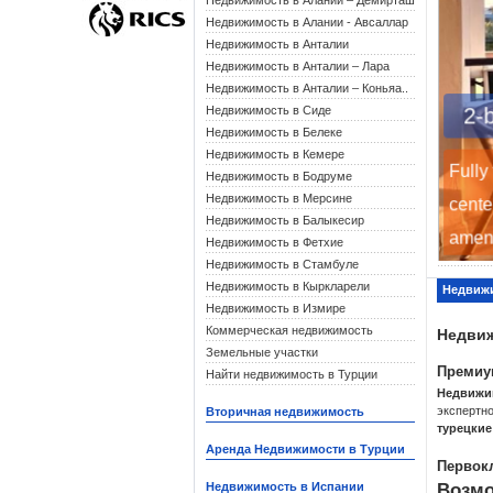
Недвижимость в Алании – Демирташ
Недвижимость в Алании - Авсаллар
Недвижимость в Анталии
Недвижимость в Анталии – Лара
Недвижимость в Анталии – Коньяа..
Недвижимость в Сиде
2-
Недвижимость в Белеке
Недвижимость в Кемере
Fully
Недвижимость в Бодруме
Недвижимость в Мерсине
cente
Недвижимость в Балыкесир
ameni
Недвижимость в Фетхие
Недвижимость в Стамбуле
Недвижимость в Кыркларели
Недвижи
Недвижимость в Измире
Коммерческая недвижимость
Недвиж
Земельные участки
Премиу
Найти недвижимость в Турции
Недвижи
экспертн
Вторичная недвижимость
турецкие
Аренда Недвижимости в Турции
Первок
Возмо
Недвижимость в Испании