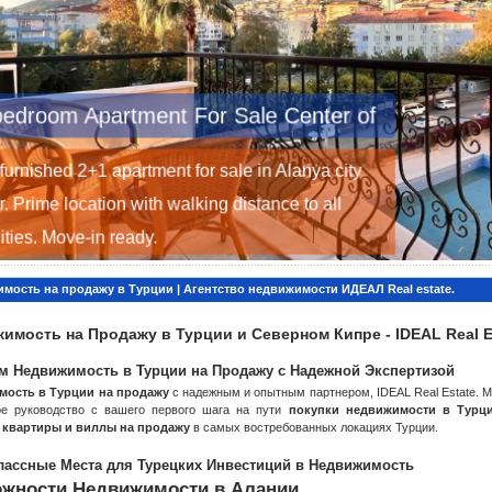
bedroom Apartment For Sale Center of
Alanya
 furnished 2+1 apartment for sale in Alanya city
r. Prime location with walking distance to all
ties. Move-in ready.
мость на продажу в Турции | Агентство недвижимости ИДЕАЛ Real estate.
имость на Продажу в Турции и Северном Кипре - IDEAL Real E
м Недвижимость в Турции на Продажу с Надежной Экспертизой
мость в Турции на продажу
с надежным и опытным партнером, IDEAL Real Estate. 
ое руководство с вашего первого шага на пути
покупки недвижимости в Турц
 квартиры и виллы на продажу
в самых востребованных локациях Турции.
лассные Места для Турецких Инвестиций в Недвижимость
жности Недвижимости в Алании