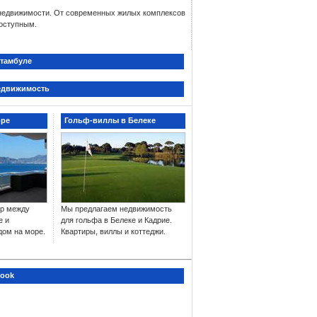
едвижимости. От современных жилых комплексов
доступным.
миум-объекты недвижимости предлагают идеальное
тамбуле
дома в Турции
.
едвижимость
льные инвестиционные возможности в одном из
тами мирового класса.
оре
Гольф-виллы в Белеке
иям Турции:
р между
Мы предлагаем недвижимость
е и
для гольфа в Белеке и Кадрие.
дом на море.
Квартиры, виллы и коттеджи.
 для инвесторов, стремящихся получить
турецкое
ложения и экспертное руководство на протяжении
book