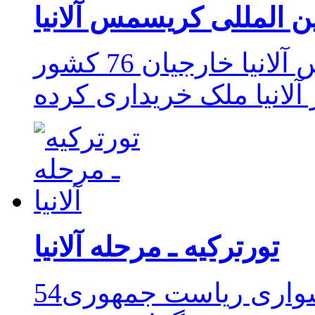
ین المللی کریسمس آلانیا
نهمین بازار بین المللی کریسمس آلانیا خارجیان 76 کشور
آلانیا ملک خریداری کرده
تورترکیه ـ مرحله آلانیا
54مین دوره مسابقات دوچرخه سواری ریاست جمهوری