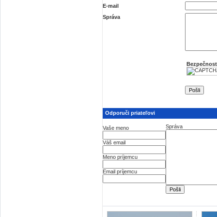
E-mail
Správa
Bezpečnost
Odporuči priateľovi
Správa
Vaše meno
Váš email
Meno príjemcu
Email príjemcu