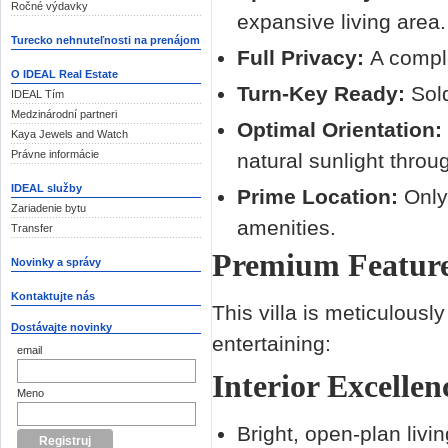
Ročné výdavky
expansive living area.
Turecko nehnuteľnosti na prenájom
Full Privacy:
A comple
O IDEAL Real Estate
Turn-Key Ready:
Sol
IDEAL Tím
Medzinárodní partneri
Optimal Orientation:
Kaya Jewels and Watch
Právne informácie
natural sunlight throu
IDEAL služby
Prime Location:
Onl
Zariadenie bytu
amenities.
Transfer
Premium Feature
Novinky a správy
Kontaktujte nás
This villa is meticulous
Dostávajte novinky
entertaining:
email
Interior Excellen
Meno
Bright, open-plan livi