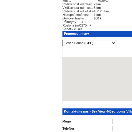
Mesto
Alanya
Vzdialenosť od pláže
2 km
Vzdialenosť od mesta
5 km
Vzdialenosť od letiska
45/120 km
Nákupné možnosti
1 km
Golfové ihrisko
100 km
Pôdorysy
4+1
Rozloha (m²)
270 m²
Cena
€770.000
Prepočeet meny
Kontaktujte nás - Sea View 4-Bedrooms Vill
Meno
Telefón