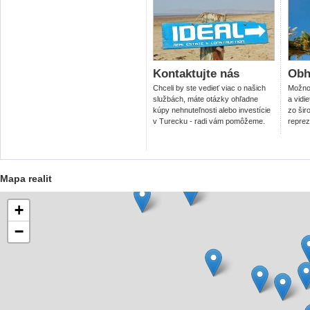
Kontaktujte nás
Obhl
Chceli by ste vedieť viac o našich
Možnos
službách, máte otázky ohľadne
a vidi
kúpy nehnuteľnosti alebo investície
zo šir
v Turecku - radi vám pomôžeme.
reprez
Mapa realit
+
−