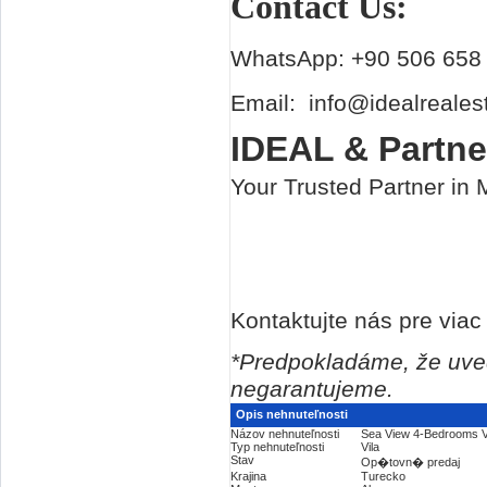
Contact Us:
WhatsApp: +90 506 658
Email: info@idealreales
IDEAL & Partn
Your Trusted Partner in
Kontaktujte nás pre viac 
*Predpokladáme, že uved
negarantujeme.
Opis nehnuteľnosti
Názov nehnuteľnosti
Sea View 4-Bedrooms Vi
Typ nehnuteľnosti
Vila
Stav
Op�tovn� predaj
Krajina
Turecko