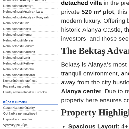
Nehnuteľnosti Alanya - Avsallar
detached villa
in the pre
Nehnuteľnosti Antalya
private
520 m² plot
, this
Nehnuteľnosti Antalya - Lara
Nehnuteľnosti Antalya - Konyaalti
modern luxury. Offering 
Nehnuteľnosti Side
historic Alanya Castle, th
Nehnuteľnosti Belek
Nehnuteľnosti Kemer
investors, and those se
Nehnuteľnosti Mersin
Nehnuteľnosti Bodrum
The Bektaş Adva
Nehnuteľnosti Balikesir
Nehnuteľnosti Izmir
Bektaş is Alanya’s most s
Nehnuteľnosti Fethiye
Nehnuteľnosti Istanbul
tranquil environment, and
Nehnuteľnosti Kirklareli
Komerčné nehnuteľnosti
away from the city bustle
Pozemky na predaj
Alanya center
. Due to r
Hľadaj nehnuteľnosť v Turecku
property here ensures co
Kúpa v Turecku
Často Kladené Otázky
Property Highligh
Obhliadka nehnuteľnosti
Hypotéka v Turecku
Spacious Layout:
4+1
Výdavky pri kúpe