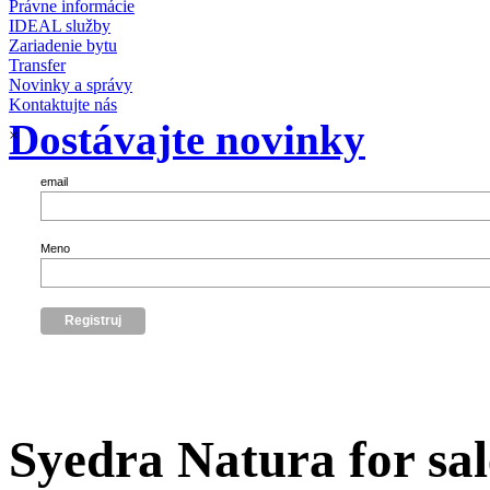
Právne informácie
IDEAL služby
Zariadenie bytu
Transfer
Novinky a správy
Kontaktujte nás
Dostávajte novinky
×
email
Meno
Syedra Natura for sal