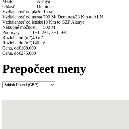
Mesto
Alanya
Oblasť
Demirtas
Vzdialenosť od pláže
1 км
Vzdialenosť od mesta
700 Mt Demirtaş/23 Km to ALN
Vzdialenosť od letiska
18 Km to GZP Alanya
Nákupné možnosti
500 M
Pôdorysy
1+1, 2+1, 3+1, 4+1
Rozloha od (m²)
40 m²
Rozloha do (m²)
140 m²
Cena, od
€108.000
Cena, do
€275.000
Prepočeet meny