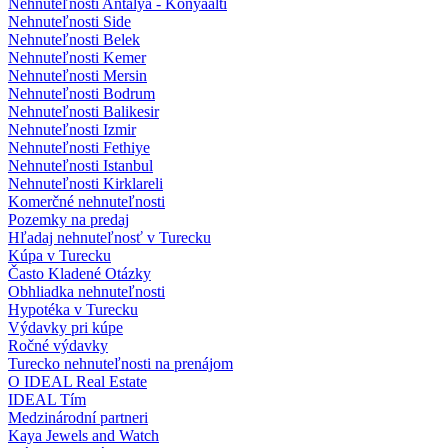
Nehnuteľnosti Antalya - Konyaalti
Nehnuteľnosti Side
Nehnuteľnosti Belek
Nehnuteľnosti Kemer
Nehnuteľnosti Mersin
Nehnuteľnosti Bodrum
Nehnuteľnosti Balikesir
Nehnuteľnosti Izmir
Nehnuteľnosti Fethiye
Nehnuteľnosti Istanbul
Nehnuteľnosti Kirklareli
Komerčné nehnuteľnosti
Pozemky na predaj
Hľadaj nehnuteľnosť v Turecku
Kúpa v Turecku
Často Kladené Otázky
Obhliadka nehnuteľnosti
Hypotéka v Turecku
Výdavky pri kúpe
Ročné výdavky
Turecko nehnuteľnosti na prenájom
O IDEAL Real Estate
IDEAL Tím
Medzinárodní partneri
Kaya Jewels and Watch