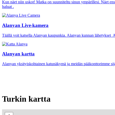
Kun näet niin uskot! Matka on suunniteltu sinun ympärillesi. Näet ensi
haluat .
Alanyan Live-kamera
Täällä voit katsella Alanyan kaupunkia. Alanyan kunnan lähetykset Al
Alanyan kartta
Alanyan yksityiskohtainen katunäkymä ja meidän pääkonttorimme sijai
Turkin kartta