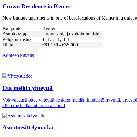
Crown Residence in Kemer
New butique apartments in one of best locations of Kemer in a quiet gr
Kaupunki
Kemer
Asuntotyyppi
Huoneistoja ja kattohuoneistoja
Pohjapiirrustus
1+1, 2+1, 3+1
Hinta
€81.150 - €55.000
Kohteen kuvaus »
Ota meihin yhteyttä
Voit vapaasti ottaa yhteyttä koskien meidän kiinteistömyyntiä, investo
Olemme täällä auttamassa sinua!
Asuntoesittelymatka