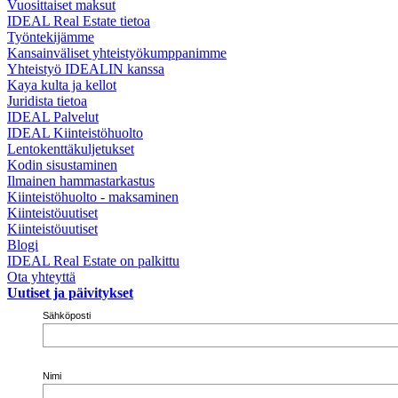
Vuosittaiset maksut
IDEAL Real Estate tietoa
Työntekijämme
Kansainväliset yhteistyökumppanimme
Yhteistyö IDEALIN kanssa
Kaya kulta ja kellot
Juridista tietoa
IDEAL Palvelut
IDEAL Kiinteistöhuolto
Lentokenttäkuljetukset
Kodin sisustaminen
Ilmainen hammastarkastus
Kiinteistöhuolto - maksaminen
Kiinteistöuutiset
Kiinteistöuutiset
Blogi
IDEAL Real Estate on palkittu
Ota yhteyttä
Uutiset ja päivitykset
Sähköposti
Nimi