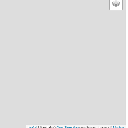
Leaflet
| Map data ©
OpenStreetMap
contributors, Imagery ©
Mapbox