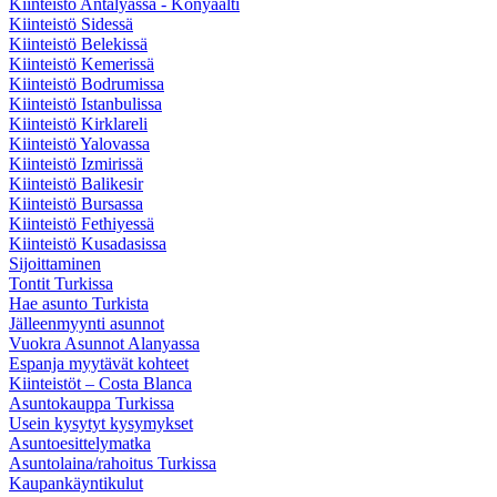
Kiinteistö Antalyassa - Konyaalti
Kiinteistö Sidessä
Kiinteistö Belekissä
Kiinteistö Kemerissä
Kiinteistö Bodrumissa
Kiinteistö Istanbulissa
Kiinteistö Kirklareli
Kiinteistö Yalovassa
Kiinteistö Izmirissä
Kiinteistö Balikesir
Kiinteistö Bursassa
Kiinteistö Fethiyessä
Kiinteistö Kusadasissa
Sijoittaminen
Tontit Turkissa
Hae asunto Turkista
Jälleenmyynti asunnot
Vuokra Asunnot Alanyassa
Espanja myytävät kohteet
Kiinteistöt – Costa Blanca
Asuntokauppa Turkissa
Usein kysytyt kysymykset
Asuntoesittelymatka
Asuntolaina/rahoitus Turkissa
Kaupankäyntikulut