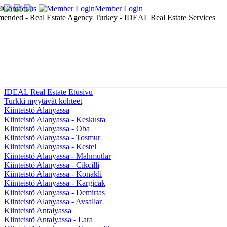
Contact us
Member Login
IDEAL Real Estate Etusivu
Turkki myytävät kohteet
Kiinteistö Alanyassa
Kiinteistö Alanyassa - Keskusta
Kiinteistö Alanyassa - Oba
Kiinteistö Alanyassa - Tosmur
Kiinteistö Alanyassa - Kestel
Kiinteistö Alanyassa - Mahmutlar
Kiinteistö Alanyassa - Cikcilli
Kiinteistö Alanyassa - Konakli
Kiinteistö Alanyassa - Kargicak
Kiinteistö Alanyassa - Demirtas
Kiinteistö Alanyassa - Avsallar
Kiinteistö Antalyassa
Kiinteistö Antalyassa - Lara