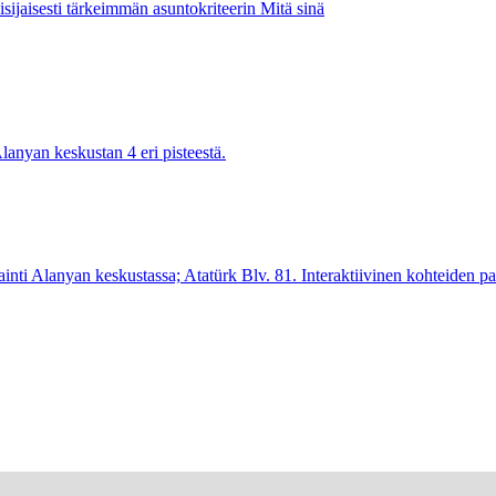
sijaisesti tärkeimmän asuntokriteerin Mitä sinä
anyan keskustan 4 eri pisteestä.
nti Alanyan keskustassa; Atatürk Blv. 81. Interaktiivinen kohteiden p