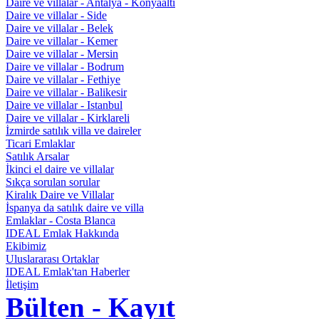
Daire ve villalar - Antalya - Konyaaltı
Daire ve villalar - Side
Daire ve villalar - Belek
Daire ve villalar - Kemer
Daire ve villalar - Mersin
Daire ve villalar - Bodrum
Daire ve villalar - Fethiye
Daire ve villalar - Balikesir
Daire ve villalar - Istanbul
Daire ve villalar - Kirklareli
İzmirde satılık villa ve daireler
Ticari Emlaklar
Satılık Arsalar
İkinci el daire ve villalar
Sıkça sorulan sorular
Kiralık Daire ve Villalar
İspanya da satılık daire ve villa
Emlaklar - Costa Blanca
IDEAL Emlak Hakkında
Ekibimiz
Uluslararası Ortaklar
IDEAL Emlak'tan Haberler
İletişim
Bülten - Kayıt