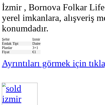
İzmir , Bornova Folkar Life 
yerel imkanlara, alışveriş m
konumdadır.
Şehir
Izmir
Emlak Tipi
Daire
Planlar
3+1
Fiyat
€1
Ayrıntıları görmek için tıkl