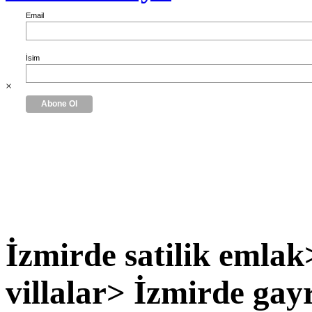
Email
İsim
×
İzmirde satilik emlak
villalar> İzmirde ga