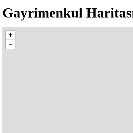
Gayrimenkul Haritas
+
−