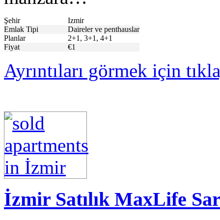
Şehir
Izmir
Emlak Tipi
Daireler ve penthauslar
Planlar
2+1, 3+1, 4+1
Fiyat
€1
Ayrıntıları görmek için tıkl
İzmir Satılık MaxLife Sa