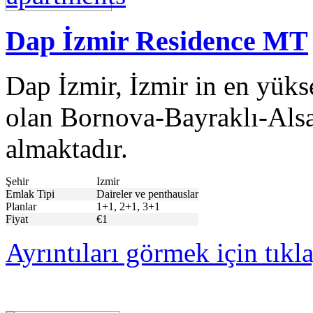
Dap İzmir Residence MT
Dap İzmir, İzmir in en yüks
olan Bornova-Bayraklı-Alsa
almaktadır.
Şehir
Izmir
Emlak Tipi
Daireler ve penthauslar
Planlar
1+1, 2+1, 3+1
Fiyat
€1
Ayrıntıları görmek için tıkl