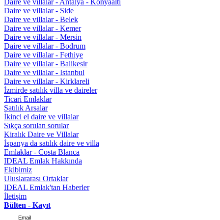
Daire ve villalar - Antalya - Konyaaltı
Daire ve villalar - Side
Daire ve villalar - Belek
Daire ve villalar - Kemer
Daire ve villalar - Mersin
Daire ve villalar - Bodrum
Daire ve villalar - Fethiye
Daire ve villalar - Balikesir
Daire ve villalar - Istanbul
Daire ve villalar - Kirklareli
İzmirde satılık villa ve daireler
Ticari Emlaklar
Satılık Arsalar
İkinci el daire ve villalar
Sıkça sorulan sorular
Kiralık Daire ve Villalar
İspanya da satılık daire ve villa
Emlaklar - Costa Blanca
IDEAL Emlak Hakkında
Ekibimiz
Uluslararası Ortaklar
IDEAL Emlak'tan Haberler
İletişim
Bülten - Kayıt
Email