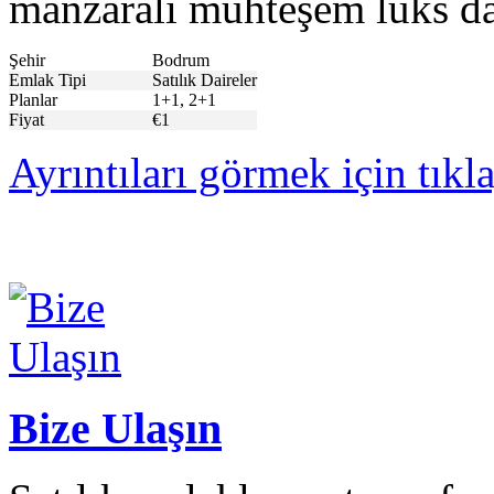
manzaralı muhteşem lüks dai
Şehir
Bodrum
Emlak Tipi
Satılık Daireler
Planlar
1+1, 2+1
Fiyat
€1
Ayrıntıları görmek için tıkl
Bize Ulaşın