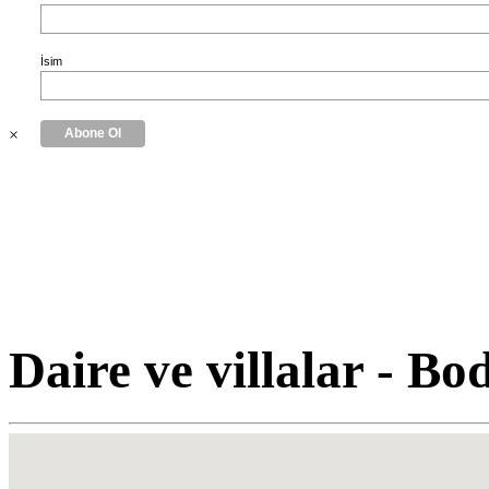
İsim
×
Daire ve villalar - B