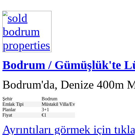
Bodrum / Gümüşlük'te Lü
Bodrum'da, Denize 400m Me
Şehir
Bodrum
Emlak Tipi
Müstakil Villa/Ev
Planlar
3+1
Fiyat
€1
Ayrıntıları görmek için tıkl