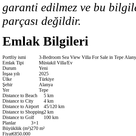
garanti edilmez ve bu bilgi
parçası değildir.
Emlak Bilgileri
Portföy ismi
3-Bedroom Sea View Villa For Sale in Tepe Ala
Emlak Tipi
Müstakil Villa/Ev
Durum
Yeni
İnşaa yılı
2025
Ülke
Türkiye
Şehir
Alanya
Yer
Tepe
Distance to Beach
5 km
Distance to City
4 km
Distance to Airport
45/120 km
Distance to Shopping
2 km
Distance to Golf
100 km
Planlar
3+1
Büyüklük (m²)
270 m²
Fiyat
€850.000