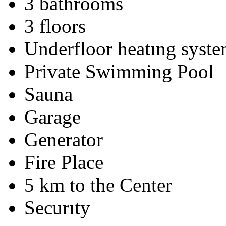
3 bathrooms
3 floors
Underfloor heatıng syst
Private Swimming Pool
Sauna
Garage
Generator
Fire Place
5 km to the Center
Securıty