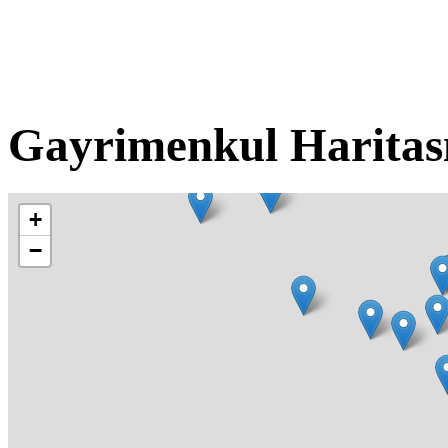
Gayrimenkul Haritas
+
−