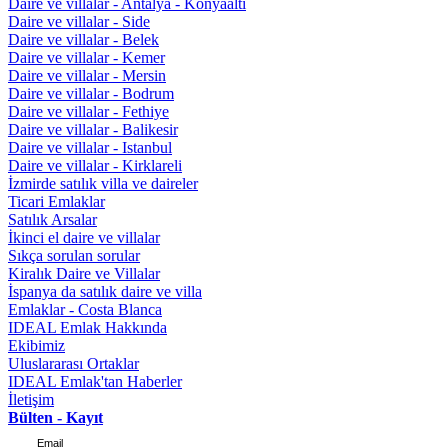
Daire ve villalar - Antalya - Konyaaltı
Daire ve villalar - Side
Daire ve villalar - Belek
Daire ve villalar - Kemer
Daire ve villalar - Mersin
Daire ve villalar - Bodrum
Daire ve villalar - Fethiye
Daire ve villalar - Balikesir
Daire ve villalar - Istanbul
Daire ve villalar - Kirklareli
İzmirde satılık villa ve daireler
Ticari Emlaklar
Satılık Arsalar
İkinci el daire ve villalar
Sıkça sorulan sorular
Kiralık Daire ve Villalar
İspanya da satılık daire ve villa
Emlaklar - Costa Blanca
IDEAL Emlak Hakkında
Ekibimiz
Uluslararası Ortaklar
IDEAL Emlak'tan Haberler
İletişim
Bülten - Kayıt
Email