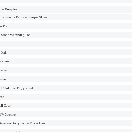
 the Complex:
 Swimming Pools with Aqua Slides
ns Pool
 Indoor Swimming Pool
 Bath
e Room
Center
ennis
d Childrens Playground
eas
all Court
TV Satellite
enerator for possible Power Cuts
 for Cars and Bikes