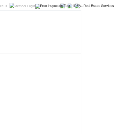
ct us
Member Login