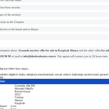
four-hour security
er of the territory
curity in the Complex
 Service to the beach and to Alanya
formation about
Granada seaview villa for sale in Kargicak
Alanya
and the other villas
for sal
658 90 90
or mail to
info@idealrealestate.com.tr
Our agents will contact you in 24 hours time.
lgi için lütfen bize ulaşın.
elirtilen bilgilerin doğru olduğuna inanılmaktadır ancak onların doğruluğu tarafımızdan garanti 
dir.
leri
Granada villa MN
Müstakil Villa/Ev
İkinciel Konut
2013
Türkiye
Alanya
Kargicak
 Beach
2 km
City
3 km