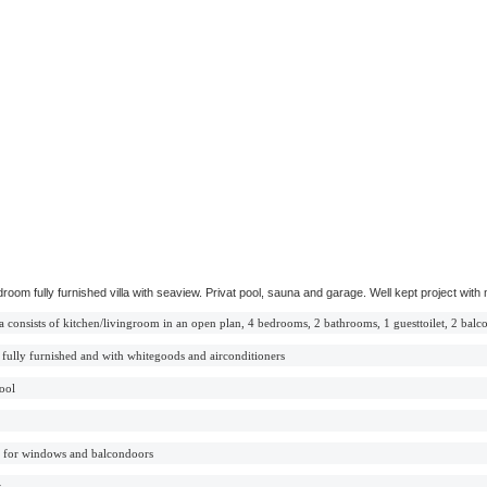
droom fully furnished villa with seaview. Privat pool, sauna and garage. Well kept project with
la consists of kitchen/livingroom in an open plan, 4 bedrooms, 2 bathrooms, 1 guesttoilet, 2 balc
e fully furnished and with whitegoods and airconditioners
pool
s for windows and balcondoors
w