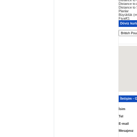
Distance to 
Distance to
Planlar
Büyüklük (m
Fiyat
€1
Döviz kurl
İletişim -
İsim
Tel
E-mail
Mesajınız