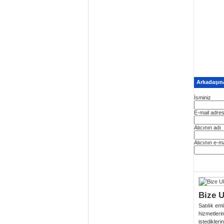
Arkadaşına
İsminiz
E-mail adres
Alıcının adı
Alıcının e-ma
Bize U
Satılık eml
hizmetleri
istedikleri