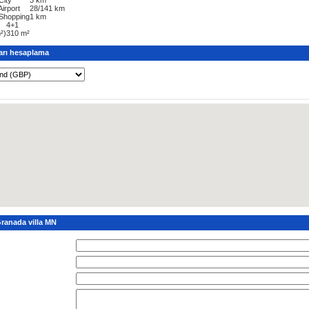
Airport
28/141 km
 Shopping
1 km
4+1
²)
310 m²
arı hesaplama
 Granada villa MN