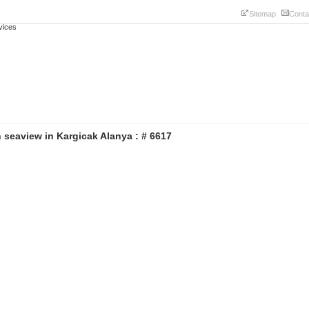
Sitemap
Conta
th seaview in Kargicak Alanya : # 6617