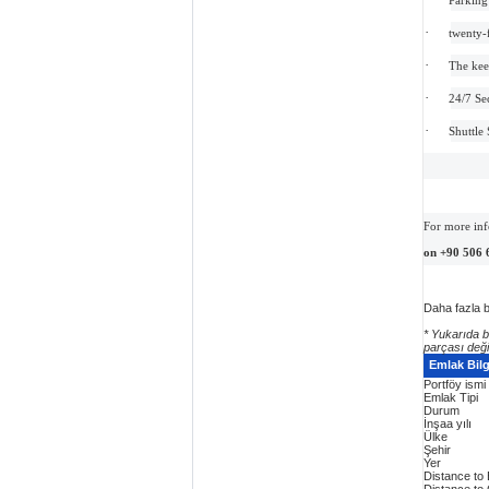
·
twenty-
·
The keep
·
24/7 Se
·
Shuttle
For more in
on +90 506 
Daha fazla bi
* Yukarıda b
parçası değil
Emlak Bilgi
Portföy ismi
Emlak Tipi
Durum
İnşaa yılı
Ülke
Şehir
Yer
Distance to
Distance to 