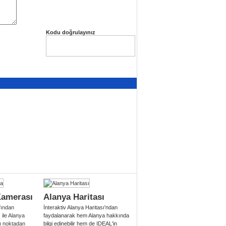
Kodu doğrulayınız
Kamerası
Alanya Haritası
fından
İnteraktiv Alanya Haritası'ndan
ile Alanya
faydalanarak hem Alanya hakkında
lı noktadan
bilgi edinebilir hem de IDEAL'in