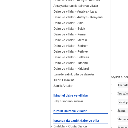
Daire ve villalar - Alanya - Avsallar
Antalya'da satılık daire ve villalar
Daire ve villalar - Antalya - Lara
Daire ve villalar - Antalya - Konyaaltı
Daire ve villalar - Side
Daire ve villalar - Belek
Daire ve villalar - Kemer
Daire ve villalar - Mersin
Daire ve villalar - Bodrum
Daire ve villalar - Fethiye
Daire ve villalar - Balikesir
Daire ve villalar - Istanbul
Daire ve villalar - Kirklareli
İzmirde satılık villa ve daireler
Stylish 4-be
Ticari Emlaklar
·
The vil
Satılık Arsalar
·
For sal
İkinci el daire ve villalar
Sıkça sorulan sorular
·
Privat 
·
Sauna
Kiralık Daire ve Villalar
·
Shutter
İspanya da satılık daire ve villa
Emlaklar - Costa Blanca
×
·
Seavie