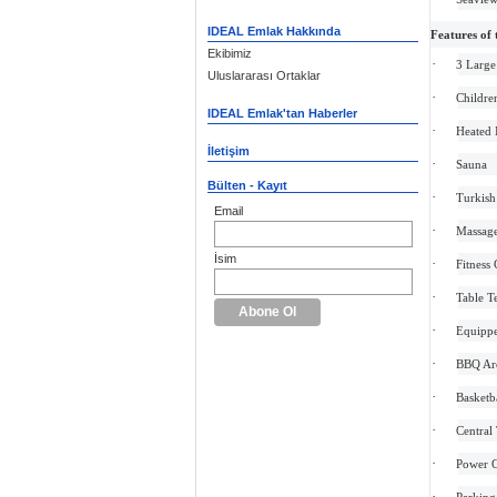
IDEAL Emlak Hakkında
Features of
Ekibimiz
·
3 Large
Uluslararası Ortaklar
·
Childre
IDEAL Emlak'tan Haberler
·
Heated
İletişim
·
Sauna
Bülten - Kayıt
·
Turkish
Email
·
Massag
İsim
·
Fitness 
·
Table T
·
Equippe
·
BBQ Ar
·
Basketb
·
Central 
·
Power G
·
Parking