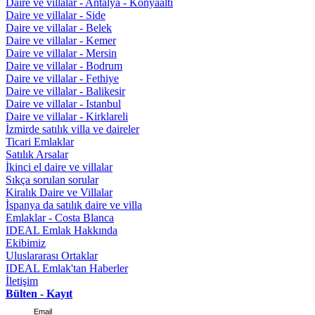
Daire ve villalar - Antalya - Konyaaltı
Daire ve villalar - Side
Daire ve villalar - Belek
Daire ve villalar - Kemer
Daire ve villalar - Mersin
Daire ve villalar - Bodrum
Daire ve villalar - Fethiye
Daire ve villalar - Balikesir
Daire ve villalar - Istanbul
Daire ve villalar - Kirklareli
İzmirde satılık villa ve daireler
Ticari Emlaklar
Satılık Arsalar
İkinci el daire ve villalar
Sıkça sorulan sorular
Kiralık Daire ve Villalar
İspanya da satılık daire ve villa
Emlaklar - Costa Blanca
IDEAL Emlak Hakkında
Ekibimiz
Uluslararası Ortaklar
IDEAL Emlak'tan Haberler
İletişim
Bülten - Kayıt
Email