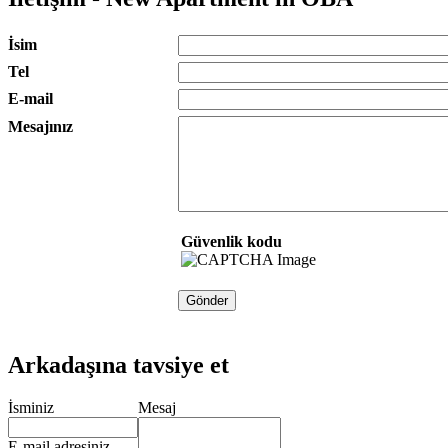
İsim
Tel
E-mail
Mesajınız
Güvenlik kodu
Arkadaşına tavsiye et
İsminiz
Mesaj
E-mail adresiniz