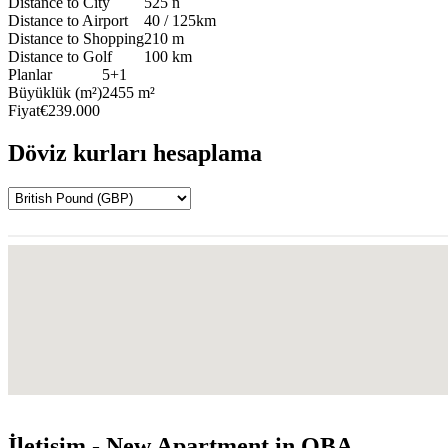
Distance to City
525 n
Distance to Airport
40 / 125km
Distance to Shopping
210 m
Distance to Golf
100 km
Planlar
5+1
Büyüklük (m²)
2455 m²
Fiyat
€239.000
Döviz kurları hesaplama
İletişim - New Apartment in OBA