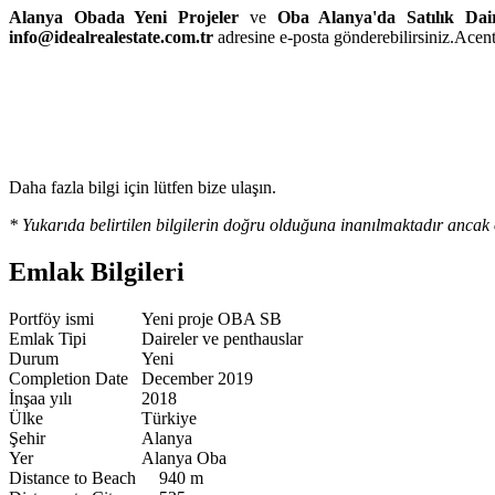
Alanya Obada Yeni Projeler
ve
Oba Alanya'da Satılık Dair
info@idealrealestate.com.tr
adresine e-posta gönderebilirsiniz.Acent
Daha fazla bilgi için lütfen bize ulaşın.
* Yukarıda belirtilen bilgilerin doğru olduğuna inanılmaktadır ancak 
Emlak Bilgileri
Portföy ismi
Yeni proje OBA SB
Emlak Tipi
Daireler ve penthauslar
Durum
Yeni
Completion Date
December 2019
İnşaa yılı
2018
Ülke
Türkiye
Şehir
Alanya
Yer
Alanya Oba
Distance to Beach
940 m