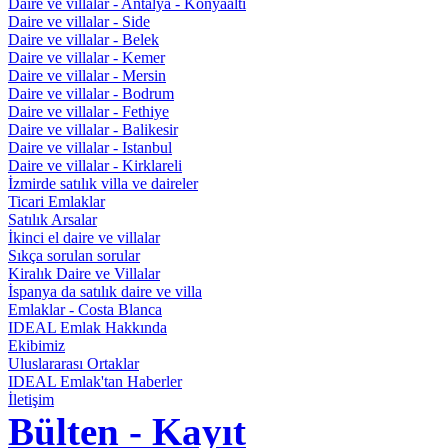
Daire ve villalar - Antalya - Konyaaltı
Daire ve villalar - Side
Daire ve villalar - Belek
Daire ve villalar - Kemer
Daire ve villalar - Mersin
Daire ve villalar - Bodrum
Daire ve villalar - Fethiye
Daire ve villalar - Balikesir
Daire ve villalar - Istanbul
Daire ve villalar - Kirklareli
İzmirde satılık villa ve daireler
Ticari Emlaklar
Satılık Arsalar
İkinci el daire ve villalar
Sıkça sorulan sorular
Kiralık Daire ve Villalar
İspanya da satılık daire ve villa
Emlaklar - Costa Blanca
IDEAL Emlak Hakkında
Ekibimiz
Uluslararası Ortaklar
IDEAL Emlak'tan Haberler
İletişim
Bülten - Kayıt