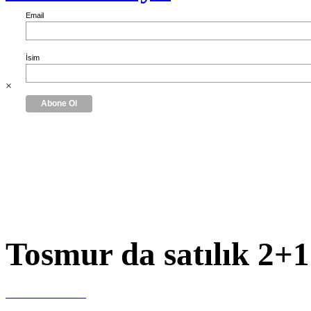
Email
İsim
×
Tosmur da satılık 2+1