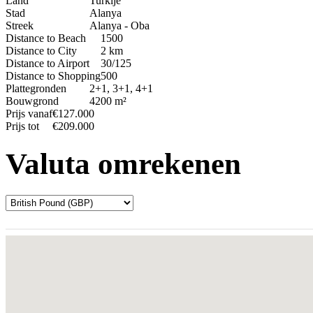
Land
Turkije
Stad
Alanya
Streek
Alanya - Oba
Distance to Beach
1500
Distance to City
2 km
Distance to Airport
30/125
Distance to Shopping
500
Plattegronden
2+1, 3+1, 4+1
Bouwgrond
4200 m²
Prijs vanaf
€127.000
Prijs tot
€209.000
Valuta omrekenen