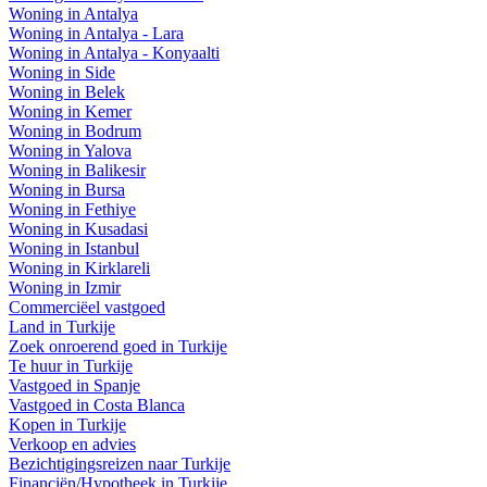
Woning in Antalya
Woning in Antalya - Lara
Woning in Antalya - Konyaalti
Woning in Side
Woning in Belek
Woning in Kemer
Woning in Bodrum
Woning in Yalova
Woning in Balikesir
Woning in Bursa
Woning in Fethiye
Woning in Kusadasi
Woning in Istanbul
Woning in Kirklareli
Woning in Izmir
Commerciëel vastgoed
Land in Turkije
Zoek onroerend goed in Turkije
Te huur in Turkije
Vastgoed in Spanje
Vastgoed in Costa Blanca
Kopen in Turkije
Verkoop en advies
Bezichtigingsreizen naar Turkije
Financiën/Hypotheek in Turkije