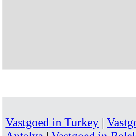
Vastgoed in Turkey
|
Vastg
Antalya
|
Vastgoed in Bele