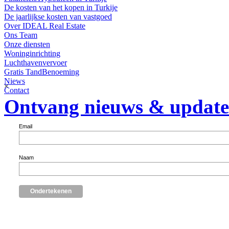
De kosten van het kopen in Turkije
De jaarlijkse kosten van vastgoed
Over IDEAL Real Estate
Ons Team
Onze diensten
Woninginrichting
Luchthavenvervoer
Gratis TandBenoeming
Niews
×
Contact
Ontvang nieuws & update
Email
Naam