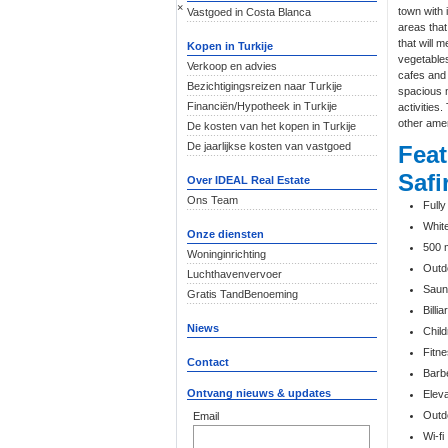
×
town with 
Vastgoed in Costa Blanca
areas that
that will 
Kopen in Turkije
vegetables
Verkoop en advies
cafes and 
Bezichtigingsreizen naar Turkije
spacious m
Financiën/Hypotheek in Turkije
activities
other amen
De kosten van het kopen in Turkije
De jaarlijkse kosten van vastgoed
Feat
Safi
Over IDEAL Real Estate
Ons Team
Fully
White
Onze diensten
500 
Woninginrichting
Outd
Luchthavenvervoer
Saun
Gratis TandBenoeming
Billia
Niews
Child
Fitn
Contact
Barb
Ontvang nieuws & updates
Eleva
Outd
Email
Wi-fi