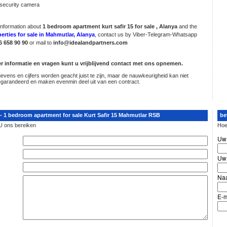
 security camera
information about
1 bedroom
apartment kurt safir 15 for sale , Alanya
and the
erties for sale in Mahmutlar, Alanya
, contact us by Viber-Telegram-Whatsapp
6 658 90 90
or mail to
info@idealandpartners.com
 informatie en vragen kunt u vrijblijvend contact met ons opnemen.
vens en cijfers worden geacht juist te zijn, maar de nauwkeurigheid kan niet
garandeerd en maken evenmin deel uit van een contract.
- 1 bedroom apartment for sale Kurt Safir 15 Mahmutlar RSB
be
U ons bereiken
Hoe
Uw
Uw 
Naa
E-m