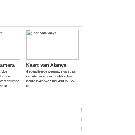
Camera
Kaart van Alanya
a Live
Gedetailleerde weergave op straat
door de
van Alanya en ons hoofdkantoor
verschillende
locatie in Alanya Stad; Atatürk Blv.
ntrum.
81...