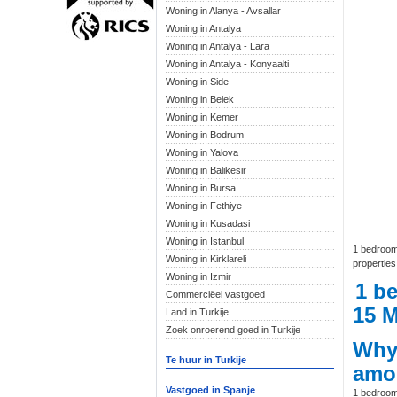
Woning in Alanya - Avsallar
Woning in Antalya
Woning in Antalya - Lara
Woning in Antalya - Konyaalti
Woning in Side
Woning in Belek
Woning in Kemer
Woning in Bodrum
Woning in Yalova
Woning in Balikesir
Woning in Bursa
Woning in Fethiye
Woning in Kusadasi
Woning in Istanbul
1 bedroom 
Woning in Kirklareli
properties
Woning in Izmir
1 be
Commerciëel vastgoed
15 
Land in Turkije
Zoek onroerend goed in Turkije
Wh
Te huur in Turkije
amo
Vastgoed in Spanje
1 bedroom 