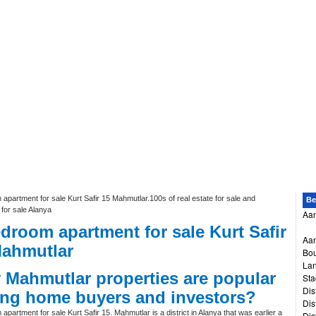
apartment for sale Kurt Safir 15 Mahmutlar.100s of real estate for sale and
Be
 for sale Alanya
Aa
droom apartment for sale Kurt Safir
Aan
Mahmutlar
Bo
La
y
Mahmutlar properties
are popular
Sta
Dis
ng home buyers and investors?
Dis
apartment for sale Kurt Safir 15. Mahmutlar is a district in Alanya that was earlier a
Dis