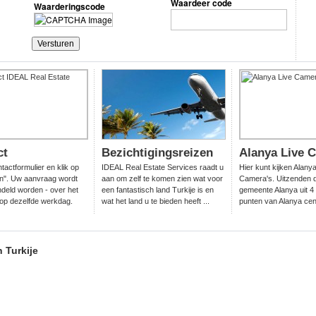
Waardeer code
Waarderingscode
ct
Bezichtigingsreizen
Alanya Live 
ntactformulier en klik op
IDEAL Real Estate Services raadt u
Hier kunt kijken Alany
n". Uw aanvraag wordt
aan om zelf te komen zien wat voor
Camera's. Uitzenden 
deld worden - over het
een fantastisch land Turkije is en
gemeente Alanya uit 4 
op dezelfde werkdag.
wat het land u te bieden heeft ...
punten van Alanya ce
 Turkije