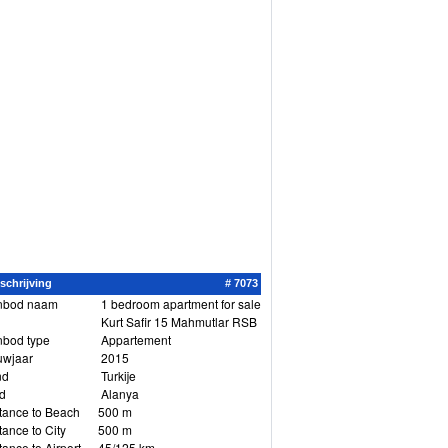
schrijving
# 7073
nbod naam
1 bedroom apartment for sale
Kurt Safir 15 Mahmutlar RSB
bod type
Appartement
uwjaar
2015
nd
Turkije
d
Alanya
tance to Beach
500 m
tance to City
500 m
tance to Airport
45/125 km