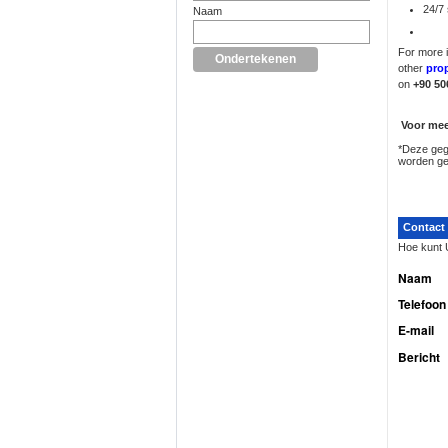
24/7
Naam
For more 
other
prop
on
+90 50
Voor meer
*Deze gege
worden ge
Contact 
Hoe kunt 
Naam
Telefoon
E-mail
Bericht