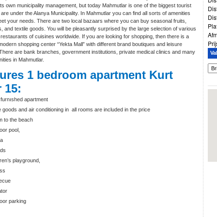
its own municipality management, but today Mahmutlar is one of the biggest tourist
Dis
 are under the Alanya Municipality. In Mahmutlar you can find all sorts of amenities
Dis
meet your needs. There are two local bazaars where you can buy seasonal fruits,
Pla
, and textile goods. You will be pleasantly surprised by the large selection of various
Afm
restaurants of cuisines worldwide. If you are looking for shopping, then there is a
Prij
odern shopping center “Yekta Mall” with different brand boutiques and leisure
. There are bank branches, government institutions, private medical clinics and many
Va
ities in Mahmutlar.
ures 1 bedroom apartment Kurt
r 15:
 furnıshed apartment
 goods and air conditioning in all rooms are included in the price
m to the beach
oor pool,
a
rds
ren’s playground,
ess
ecue
tor
oor parking