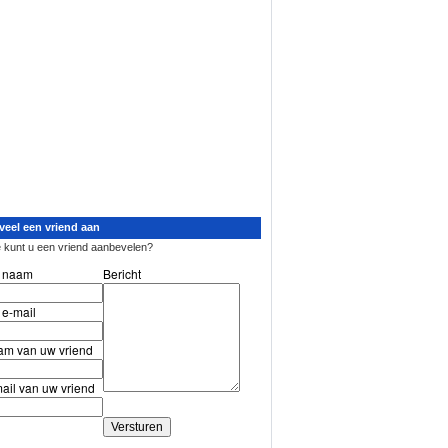
veel een vriend aan
 kunt u een vriend aanbevelen?
 naam
Bericht
e-mail
m van uw vriend
ail van uw vriend