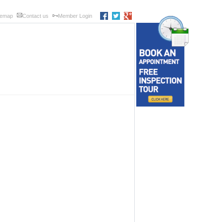
temap
Contact us
Member Login