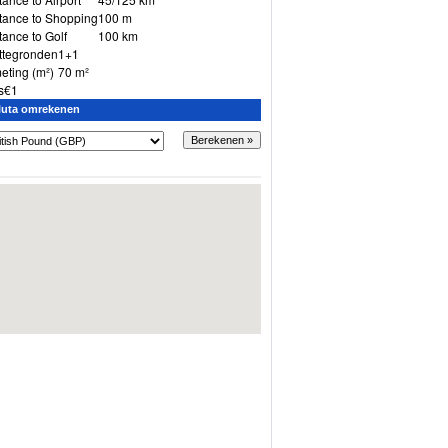
tance to Shopping
100 m
tance to Golf
100 km
ttegronden
1+1
eting (m²)
70 m²
s
€1
luta omrekenen