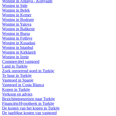
Woning in Antalya - Konyaalti
Woning in Side
Woning in Belek
Woning in Kemer
Woning in Bodrum
Woning in Yalova
Woning in Balikesir
Woning in Bursa
Woning in Fethiye
Woning in Kusadasi
Woning in Istanbul
Woning in Kirklareli
Woning in Izmir
Commerciëel vastgoed
Land in Turkije
Zoek onroerend goed in Turkije
Te huur in Turkije
Vastgoed in Spanje
Vastgoed in Costa Blanca
Kopen in Turkije
Verkoop en advies
Bezichtigingsreizen naar Turkije
Financiën/Hypotheek in Turkije
De kosten van het kopen in Turkije
De jaarlijkse kosten van vastgoed