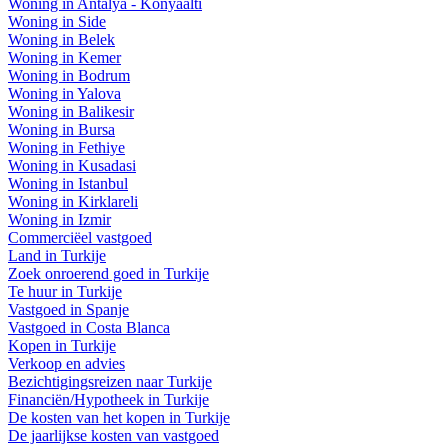
Woning in Antalya - Konyaalti
Woning in Side
Woning in Belek
Woning in Kemer
Woning in Bodrum
Woning in Yalova
Woning in Balikesir
Woning in Bursa
Woning in Fethiye
Woning in Kusadasi
Woning in Istanbul
Woning in Kirklareli
Woning in Izmir
Commerciëel vastgoed
Land in Turkije
Zoek onroerend goed in Turkije
Te huur in Turkije
Vastgoed in Spanje
Vastgoed in Costa Blanca
Kopen in Turkije
Verkoop en advies
Bezichtigingsreizen naar Turkije
Financiën/Hypotheek in Turkije
De kosten van het kopen in Turkije
De jaarlijkse kosten van vastgoed