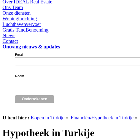
Over IDEAL Real Estate
Ons Team
Onze diensten
Woninginrichting
Luchthavenvervoer
Gratis TandBenoeming
Niews
Contact
Ontvang nieuws & updates
Email
Naam
U bent hier :
Kopen in Turkije
»
Financiën/Hypotheek in Turkije
»
Hypotheek in Turkije