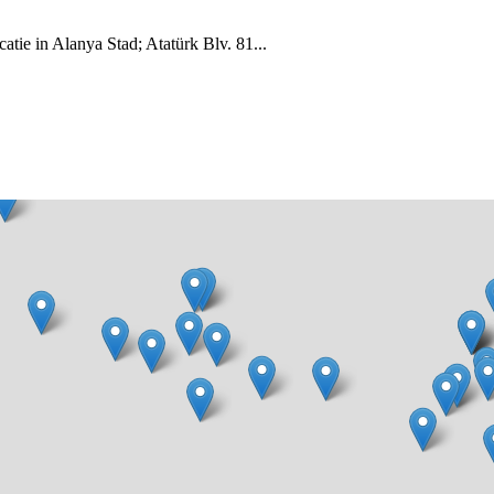
tie in Alanya Stad; Atatürk Blv. 81...