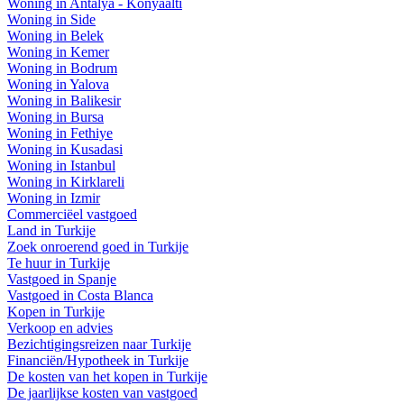
Woning in Antalya - Konyaalti
Woning in Side
Woning in Belek
Woning in Kemer
Woning in Bodrum
Woning in Yalova
Woning in Balikesir
Woning in Bursa
Woning in Fethiye
Woning in Kusadasi
Woning in Istanbul
Woning in Kirklareli
Woning in Izmir
Commerciëel vastgoed
Land in Turkije
Zoek onroerend goed in Turkije
Te huur in Turkije
Vastgoed in Spanje
Vastgoed in Costa Blanca
Kopen in Turkije
Verkoop en advies
Bezichtigingsreizen naar Turkije
Financiën/Hypotheek in Turkije
De kosten van het kopen in Turkije
De jaarlijkse kosten van vastgoed