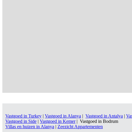
Vastgoed in Turkey
|
Vastgoed in Alanya
|
Vastgoed in Antalya
|
Va
Vastgoed in Side
|
Vastgoed in Kemer
| Vastgoed in Bodrum
Villas en huizen in Alanya
|
Zeezicht Appartementen