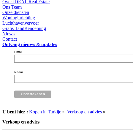
Over IDEAL Real Estate
Ons Team
Onze diensten
Woninginrichting
Luchthavenvervoer
Gratis TandBenoeming
Niews
Contact
Ontvang nieuws & updates
Email
Naam
U bent hier :
Kopen in Turkije
»
Verkoop en advies
»
Verkoop en advies