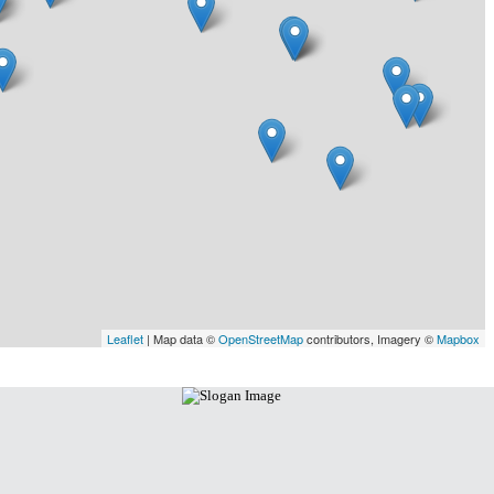
Leaflet
| Map data ©
OpenStreetMap
contributors, Imagery ©
Mapbox