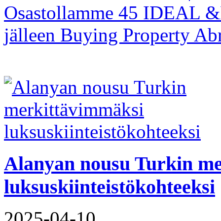
Osastollamme 45 IDEAL &Pa
jälleen Buying Property Ab
Alanyan nousu Turkin me
luksuskiinteistökohteeksi
2025-04-10