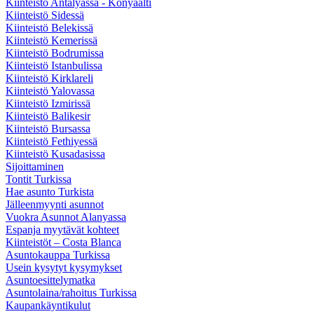
Kiinteistö Antalyassa - Konyaalti
Kiinteistö Sidessä
Kiinteistö Belekissä
Kiinteistö Kemerissä
Kiinteistö Bodrumissa
Kiinteistö Istanbulissa
Kiinteistö Kirklareli
Kiinteistö Yalovassa
Kiinteistö Izmirissä
Kiinteistö Balikesir
Kiinteistö Bursassa
Kiinteistö Fethiyessä
Kiinteistö Kusadasissa
Sijoittaminen
Tontit Turkissa
Hae asunto Turkista
Jälleenmyynti asunnot
Vuokra Asunnot Alanyassa
Espanja myytävät kohteet
Kiinteistöt – Costa Blanca
Asuntokauppa Turkissa
Usein kysytyt kysymykset
Asuntoesittelymatka
Asuntolaina/rahoitus Turkissa
Kaupankäyntikulut