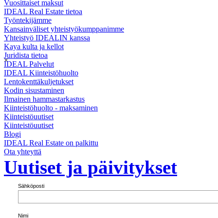
Vuosittaiset maksut
IDEAL Real Estate tietoa
Työntekijämme
Kansainväliset yhteistyökumppanimme
Yhteistyö IDEALIN kanssa
Kaya kulta ja kellot
Juridista tietoa
×
IDEAL Palvelut
IDEAL Kiinteistöhuolto
Lentokenttäkuljetukset
Kodin sisustaminen
Ilmainen hammastarkastus
Kiinteistöhuolto - maksaminen
Kiinteistöuutiset
Kiinteistöuutiset
Blogi
IDEAL Real Estate on palkittu
Ota yhteyttä
Uutiset ja päivitykset
Sähköposti
Nimi