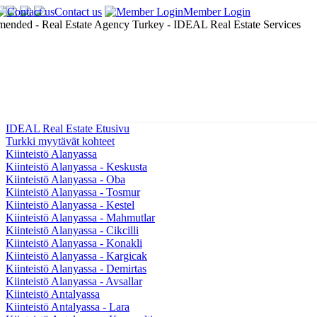
Contact us
Member Login
IDEAL Real Estate Etusivu
Turkki myytävät kohteet
Kiinteistö Alanyassa
Kiinteistö Alanyassa - Keskusta
Kiinteistö Alanyassa - Oba
Kiinteistö Alanyassa - Tosmur
Kiinteistö Alanyassa - Kestel
Kiinteistö Alanyassa - Mahmutlar
Kiinteistö Alanyassa - Cikcilli
Kiinteistö Alanyassa - Konakli
Kiinteistö Alanyassa - Kargicak
Kiinteistö Alanyassa - Demirtas
Kiinteistö Alanyassa - Avsallar
Kiinteistö Antalyassa
Kiinteistö Antalyassa - Lara