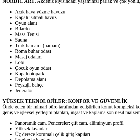
NORDIC ART
, Akdeniz kıyısındaki yaşamınızı parlak ve çok yönlü, 
Açık hava yüzme havuzu
Kapalı ısıtmalı havuz
Oyun alanı
Bilardo
Masa Tenisi
Sauna
Türk hamamı (hamam)
Roma buhar odası
Masaj odaları
Lobi
Çocuk oyun odası
Kapalı otopark
Depolama alanı
Peyzajlı bahçe
Jeneratör
YÜKSEK TEKNOLOJİLER: KONFOR VE GÜVENLİK
Önde gelen bir mimari büro tarafından geliştirilen konut kompleksi kons
geniş ve işlevsel yerleşim planları, inşaat ve kaplama son nesil malze
Panoramik cam. Pencereler: çift cam, alüminyum profil
Yüksek tavanlar
Üç derece korumalı çelik giriş kapıları
Lamine iç kapılar