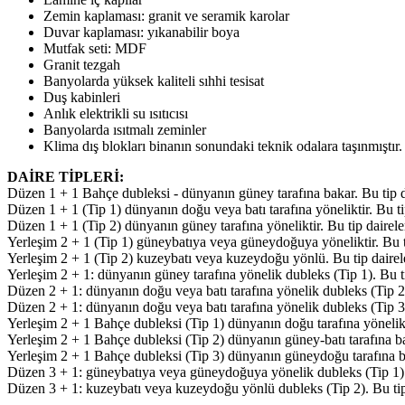
Zemin kaplaması: granit ve seramik karolar
Duvar kaplaması: yıkanabilir boya
Mutfak seti: MDF
Granit tezgah
Banyolarda yüksek kaliteli sıhhi tesisat
Duş kabinleri
Anlık elektrikli su ısıtıcısı
Banyolarda ısıtmalı zeminler
Klima dış blokları binanın sonundaki teknik odalara taşınmıştır.
DAİRE TİPLERİ:
Düzen 1 + 1 Bahçe dubleksi - dünyanın güney tarafına bakar. Bu tip da
Düzen 1 + 1 (Tip 1) dünyanın doğu veya batı tarafına yöneliktir. Bu tip
Düzen 1 + 1 (Tip 2) dünyanın güney tarafına yöneliktir. Bu tip dairele
Yerleşim 2 + 1 (Tip 1) güneybatıya veya güneydoğuya yöneliktir. Bu ti
Yerleşim 2 + 1 (Tip 2) kuzeybatı veya kuzeydoğu yönlü. Bu tip dairele
Yerleşim 2 + 1: dünyanın güney tarafına yönelik dubleks (Tip 1). Bu ti
Düzen 2 + 1: dünyanın doğu veya batı tarafına yönelik dubleks (Tip 2).
Düzen 2 + 1: dünyanın doğu veya batı tarafına yönelik dubleks (Tip 3).
Yerleşim 2 + 1 Bahçe dubleksi (Tip 1) dünyanın doğu tarafına yönelikti
Yerleşim 2 + 1 Bahçe dubleksi (Tip 2) dünyanın güney-batı tarafına ba
Yerleşim 2 + 1 Bahçe dubleksi (Tip 3) dünyanın güneydoğu tarafına ba
Düzen 3 + 1: güneybatıya veya güneydoğuya yönelik dubleks (Tip 1). B
Düzen 3 + 1: kuzeybatı veya kuzeydoğu yönlü dubleks (Tip 2). Bu tip 