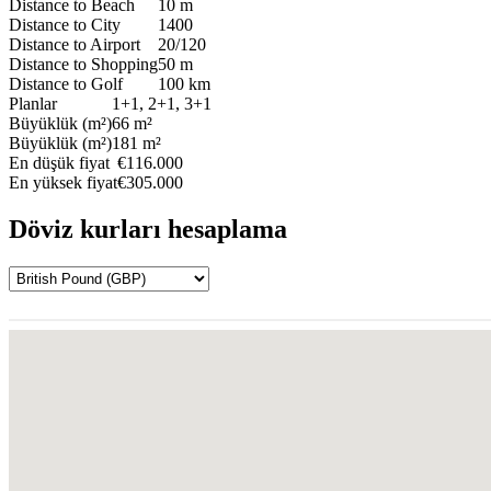
Distance to Beach
10 m
Distance to City
1400
Distance to Airport
20/120
Distance to Shopping
50 m
Distance to Golf
100 km
Planlar
1+1, 2+1, 3+1
Büyüklük (m²)
66 m²
Büyüklük (m²)
181 m²
En düşük fiyat
€116.000
En yüksek fiyat
€305.000
Döviz kurları hesaplama