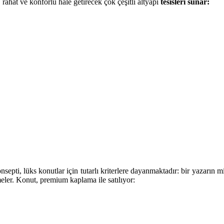
rahat ve konforlu hale getirecek çok çeşitli altyapı
tesisleri sunar:
epti, lüks konutlar için tutarlı kriterlere dayanmaktadır: bir yazarın mim
meler. Konut, premium kaplama ile satılıyor: