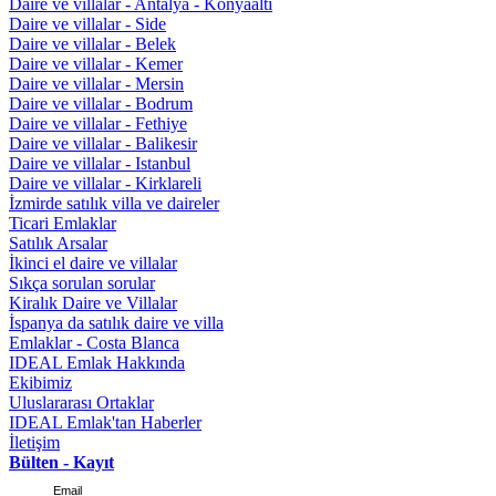
Daire ve villalar - Antalya - Konyaaltı
Daire ve villalar - Side
Daire ve villalar - Belek
Daire ve villalar - Kemer
Daire ve villalar - Mersin
Daire ve villalar - Bodrum
Daire ve villalar - Fethiye
Daire ve villalar - Balikesir
Daire ve villalar - Istanbul
Daire ve villalar - Kirklareli
İzmirde satılık villa ve daireler
Ticari Emlaklar
Satılık Arsalar
İkinci el daire ve villalar
Sıkça sorulan sorular
Kiralık Daire ve Villalar
İspanya da satılık daire ve villa
Emlaklar - Costa Blanca
IDEAL Emlak Hakkında
Ekibimiz
Uluslararası Ortaklar
IDEAL Emlak'tan Haberler
İletişim
Bülten - Kayıt
Email