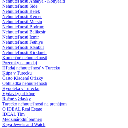
Nehnuteľnosti Antalya - Konyaalti
Nehnuteľnosti Side
Nehnuteľnosti Belek
Nehnuteľnosti Kemer
Nehnuteľnosti Mersin
Nehnuteľnosti Bodrum
Nehnuteľnosti Balikesir
Nehnuteľnosti Izmir
Nehnuteľnosti Fethiye
Nehnuteľnosti Istanbul
Nehnuteľnosti Kirklareli
Komerčné nehnuteľnosti
Pozemky na predaj
Hľadaj nehnuteľnosť v Turecku
Kúpa v Turecku
Často Kladené Otázky
Obhliadka nehnuteľnosti
Hypotéka v Turecku
Výdavky pri kúpe
Ročné výdavky
Turecko nehnuteľnosti na prenájom
O IDEAL Real Estate
IDEAL Tím
Medzinárodní partneri
Kaya Jewels and Watch