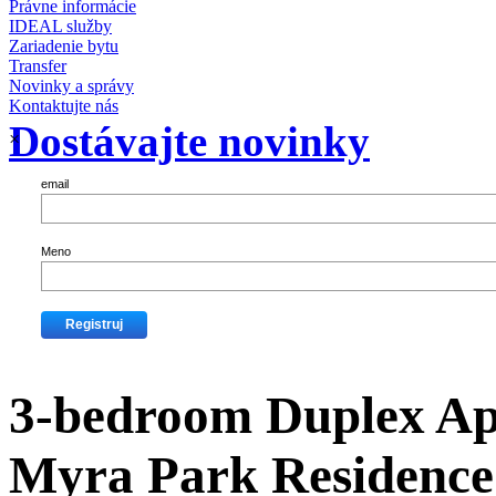
Právne informácie
IDEAL služby
Zariadenie bytu
Transfer
Novinky a správy
Kontaktujte nás
Dostávajte novinky
×
email
Meno
3-bedroom Duplex Ap
Myra Park Residence 