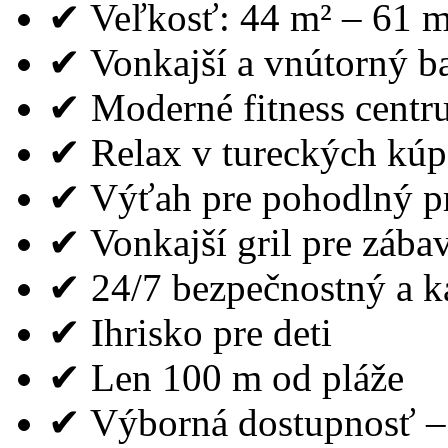
✔ Veľkosť: 44 m² – 61 m
✔ Vonkajší a vnútorný b
✔ Moderné fitness cent
✔ Relax v tureckých kú
✔ Výťah pre pohodlný pr
✔ Vonkajší gril pre zábav
✔ 24/7 bezpečnostný a 
✔ Ihrisko pre deti
✔ Len 100 m od pláže
✔ Výborná dostupnosť – 