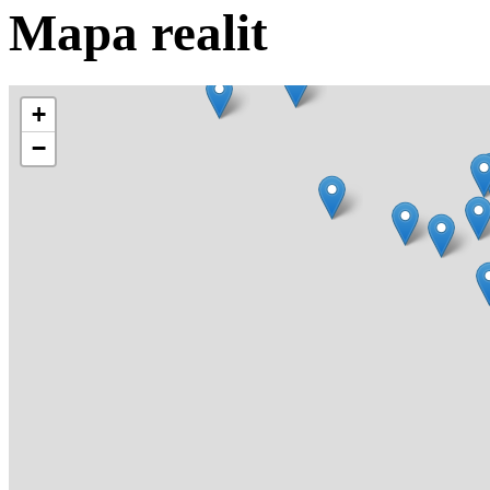
Mapa realit
+
−