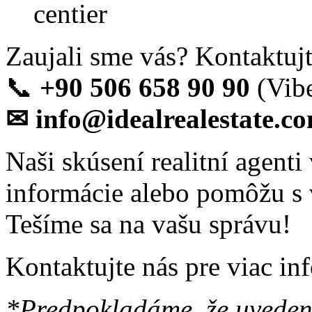
centier
Zaujali sme vás? Kontaktujt
📞
+90 506 658 90 90
(Vibe
✉ info@idealrealestate.co
Naši skúsení realitní agent
informácie alebo pomôžu s 
Tešíme sa na vašu správu!
Kontaktujte nás pre viac in
*Predpokladáme, že uvedené