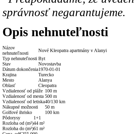
správnosť negarantujeme.
Opis nehnuteľnosti
Názov
Nové Kleopatra apartmány v Alanyi
nehnuteľnosti
Typ nehnuteľnosti
Byt
Stav
Novostavba
Dátum dokončenia
1970-01-01
Krajina
Turecko
Mesto
Alanya
Oblasť
Cleopatra
Vzdialenosť od pláže
100 m
Vzdialenosť od mesta
500 m
Vzdialenosť od letiska
40/130 km
Nákupné možnosti
50 m
Golfové ihrisko
100 km
Pôdorysy
1+1
Rozloha od (m²)
44 m²
Rozloha do (m²)
61 m²
Cena, od
€255.000