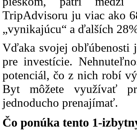
pieskom, patrí medzi 
TripAdvisoru ju viac ako 
„vynikajúcu“ a ďalších 28
Vďaka svojej obľúbenosti j
pre investície. Nehnuteľn
potenciál, čo z nich robí 
Byt môžete využívať p
jednoducho prenajímať.
Čo ponúka tento 1-izbytný