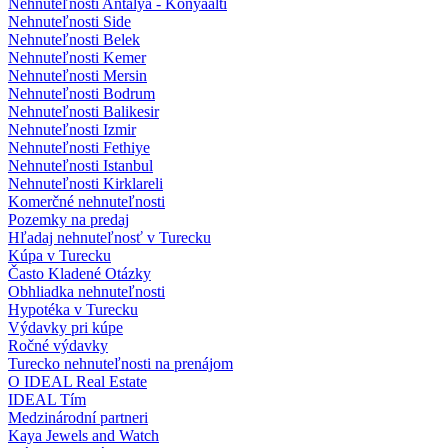
Nehnuteľnosti Antalya - Konyaalti
Nehnuteľnosti Side
Nehnuteľnosti Belek
Nehnuteľnosti Kemer
Nehnuteľnosti Mersin
Nehnuteľnosti Bodrum
Nehnuteľnosti Balikesir
Nehnuteľnosti Izmir
Nehnuteľnosti Fethiye
Nehnuteľnosti Istanbul
Nehnuteľnosti Kirklareli
Komerčné nehnuteľnosti
Pozemky na predaj
Hľadaj nehnuteľnosť v Turecku
Kúpa v Turecku
Často Kladené Otázky
Obhliadka nehnuteľnosti
Hypotéka v Turecku
Výdavky pri kúpe
Ročné výdavky
Turecko nehnuteľnosti na prenájom
O IDEAL Real Estate
IDEAL Tím
Medzinárodní partneri
Kaya Jewels and Watch