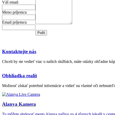
Váš email
Meno príjemcu
Email príjemcu
Kontaktujte nás
Chceli by ste vedieť viac o našich službách, máte otázky ohľadne kú
Obhliadka realít
Možnosť získať potrebné informácie a vidieť na vlastné oči nehnuteľn
Alanya Kamera
Tu môžete sledovať mesto Alanya naživo zo 4 rôznych lokalít v cent