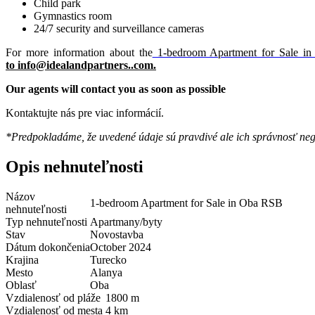
Child park
Gymnastics room
24/7 security and surveillance cameras
For more information about the
1-bedroom Apartment for Sale i
to info@idealandpartners..com.
Our agents will contact you as soon as possible
Kontaktujte nás pre viac informácií.
*Predpokladáme, že uvedené údaje sú pravdivé ale ich správnosť ne
Opis nehnuteľnosti
Názov
1-bedroom Apartment for Sale in Oba RSB
nehnuteľnosti
Typ nehnuteľnosti
Apartmany/byty
Stav
Novostavba
Dátum dokončenia
October 2024
Krajina
Turecko
Mesto
Alanya
Oblasť
Oba
Vzdialenosť od pláže
1800 m
Vzdialenosť od mesta
4 km