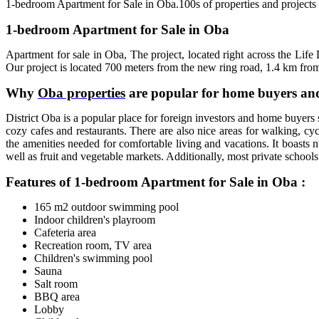
1-bedroom Apartment for Sale in Oba.100s of properties and projects
1-bedroom Apartment for Sale in Oba
Apartment for sale in Oba, The project, located right across the Life
Our project is located 700 meters from the new ring road, 1.4 km fro
Why
Oba properties
are popular for home buyers and
District Oba is a popular place for foreign investors and home buyers
cozy cafes and restaurants. There are also nice areas for walking, cy
the amenities needed for comfortable living and vacations. It boast
well as fruit and vegetable markets. Additionally, most private school
Features of 1-bedroom Apartment for Sale in Oba :
165 m2 outdoor swimming pool
Indoor children's playroom
Cafeteria area
Recreation room, TV area
Children's swimming pool
Sauna
Salt room
BBQ area
Lobby