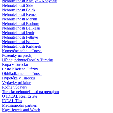
Nehnuteľnosti Antalya - Konyaalti
Nehnuteľnosti Side
Nehnuteľnosti Belek
Nehnuteľnosti Kemer
Nehnuteľnosti Mersin
Nehnuteľnosti Bodrum
Nehnuteľnosti Balikesir
Nehnuteľnosti Izmir
Nehnuteľnosti Fethiye
Nehnuteľnosti Istanbul
Nehnuteľnosti Kirklareli
Komerčné nehnuteľnosti
Pozemky na predaj
Hľadaj nehnuteľnosť v Turecku
Kúpa v Turecku
Často Kladené Otázky
Obhliadka nehnuteľnosti
Hypotéka v Turecku
Výdavky pri kúpe
Ročné výdavky
Turecko nehnuteľnosti na prenájom
O IDEAL Real Estate
IDEAL Tím
Medzinárodní partneri
Kaya Jewels and Watch