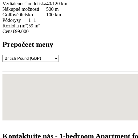
Vzdialenosť od letiska
40/120 km
Nákupné možnosti
500 m
Golfové ihrisko
100 km
Pôdorysy
1+1
Rozloha (m²)
59 m²
Cena
€99.000
Prepočeet meny
Kontaktujte nás - 1-bedroom Apartment f