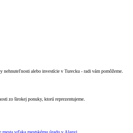
py nehnuteľnosti alebo investície v Turecku - radi vám pomôžeme.
osti zo širokej ponuky, ktorú reprezentujeme.
re mesta vďaka mestskému úradu v Alanyi.