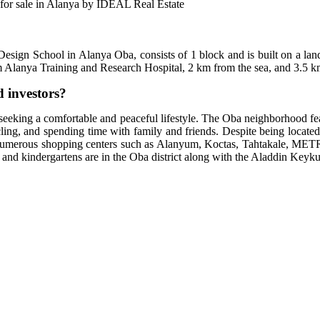
 for sale in Alanya by IDEAL Real Estate
 Design School in Alanya Oba, consists of 1 block and is built on a lan
m Alanya Training and Research Hospital, 2 km from the sea, and 3.5 km
 investors?
 seeking a comfortable and peaceful lifestyle. The Oba neighborhood fea
cling, and spending time with family and friends. Despite being located
s numerous shopping centers such as Alanyum, Koctas, Tahtakale, METRO
s and kindergartens are in the Oba district along with the Aladdin Keyku