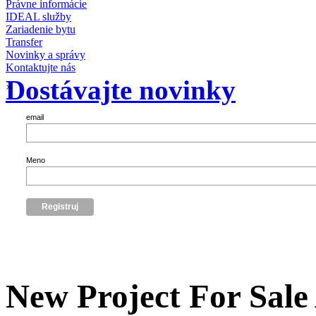
Právne informácie
IDEAL služby
Zariadenie bytu
Transfer
Novinky a správy
Kontaktujte nás
Dostávajte novinky
×
email
Meno
New Project For Sale