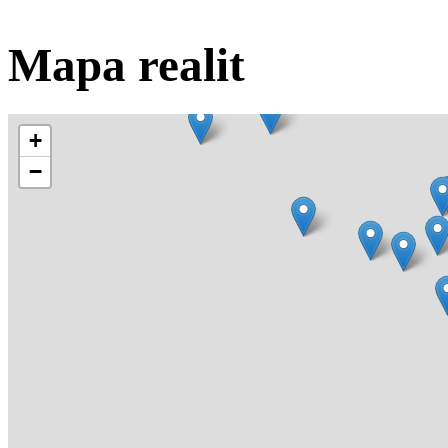
Mapa realit
+
−