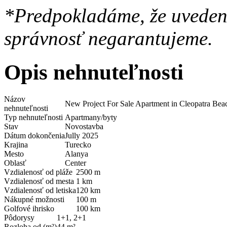
*Predpokladáme, že uvedené
správnosť negarantujeme.
Opis nehnuteľnosti
Názov
New Project For Sale Apartment in Cleopatra Be
nehnuteľnosti
Typ nehnuteľnosti
Apartmany/byty
Stav
Novostavba
Dátum dokončenia
Jully 2025
Krajina
Turecko
Mesto
Alanya
Oblasť
Center
Vzdialenosť od pláže
2500 m
Vzdialenosť od mesta
1 km
Vzdialenosť od letiska
120 km
Nákupné možnosti
100 m
Golfové ihrisko
100 km
Pôdorysy
1+1, 2+1
Rozloha od (m²)
44 m²