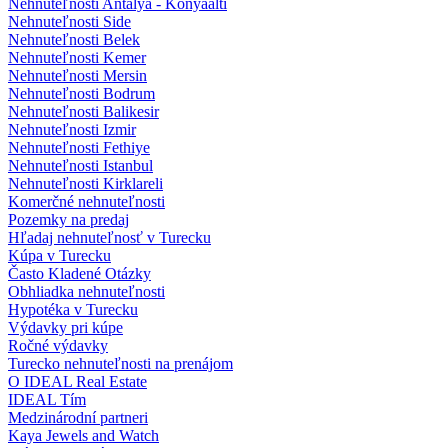
Nehnuteľnosti Antalya - Konyaalti
Nehnuteľnosti Side
Nehnuteľnosti Belek
Nehnuteľnosti Kemer
Nehnuteľnosti Mersin
Nehnuteľnosti Bodrum
Nehnuteľnosti Balikesir
Nehnuteľnosti Izmir
Nehnuteľnosti Fethiye
Nehnuteľnosti Istanbul
Nehnuteľnosti Kirklareli
Komerčné nehnuteľnosti
Pozemky na predaj
Hľadaj nehnuteľnosť v Turecku
Kúpa v Turecku
Často Kladené Otázky
Obhliadka nehnuteľnosti
Hypotéka v Turecku
Výdavky pri kúpe
Ročné výdavky
Turecko nehnuteľnosti na prenájom
O IDEAL Real Estate
IDEAL Tím
Medzinárodní partneri
Kaya Jewels and Watch