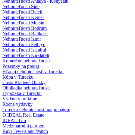
Nehnuteľnosti Antalya - Konyaalti
Nehnuteľnosti Side
Nehnuteľnosti Belek
Nehnuteľnosti Kemer
Nehnuteľnosti Mersin
Nehnuteľnosti Bodrum
Nehnuteľnosti Balikesir
Nehnuteľnosti Izmir
Nehnuteľnosti Fethiye
Nehnuteľnosti Istanbul
Nehnuteľnosti Kirklareli
Komerčné nehnuteľnosti
Pozemky na predaj
Hľadaj nehnuteľnosť v Turecku
Kúpa v Turecku
Často Kladené Otázky
Obhliadka nehnuteľnosti
Hypotéka v Turecku
Výdavky pri kúpe
Ročné výdavky
Turecko nehnuteľnosti na prenájom
O IDEAL Real Estate
IDEAL Tím
Medzinárodní partneri
Kaya Jewels and Watch