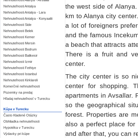
Nehnuteľnosti Alanya - Avsallar
the west side of Alanya.
Nehnuteľnosti Antalya
Nehnuteľnosti Antalya - Lara
km to Alanya city center
Nehnuteľnosti Antalya - Konyaalti
a lot of foreigners prefe
Nehnuteľnosti Side
Nehnuteľnosti Belek
and the famous Incekum 
Nehnuteľnosti Kemer
a beach that attracts att
Nehnuteľnosti Mersin
Nehnuteľnosti Bodrum
There is a fruit and v
Nehnuteľnosti Balikesir
Nehnuteľnosti Izmir
center.
Nehnuteľnosti Fethiye
Nehnuteľnosti Istanbul
The city center is so n
Nehnuteľnosti Kirklareli
center for shopping. T
Komerčné nehnuteľnosti
Pozemky na predaj
apartments in Avsallar. 
Hľadaj nehnuteľnosť v Turecku
so the geographical situ
Kúpa v Turecku
forest. Properties are m
Často Kladené Otázky
Obhliadka nehnuteľnosti
also a perfect place fo
Hypotéka v Turecku
and after that, you can r
Výdavky pri kúpe