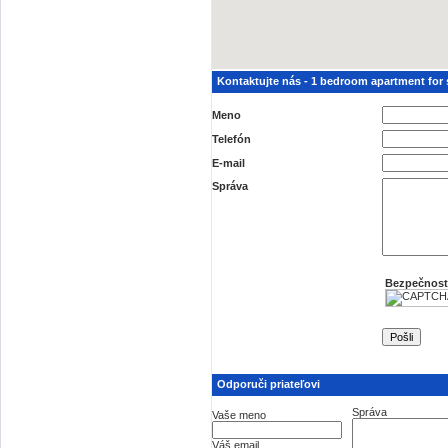
Kontaktujte nás - 1 bedroom apartment for 
Meno
Telefón
E-mail
Správa
Bezpečnost
Odporuči priateľovi
Správa
Vaše meno
Váš email