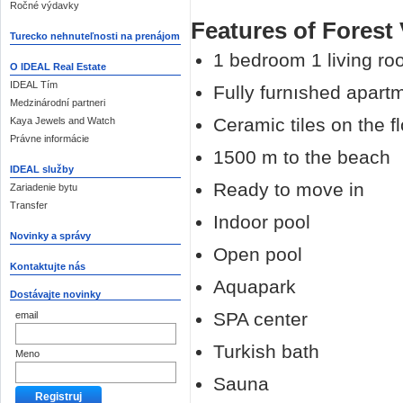
Ročné výdavky
Features of Forest 
Turecko nehnuteľnosti na prenájom
1 bedroom 1 living ro
O IDEAL Real Estate
IDEAL Tím
Fully furnıshed apart
Medzinárodní partneri
Ceramic tiles on the f
Kaya Jewels and Watch
Právne informácie
1500 m to the beach
IDEAL služby
Ready to move in
Zariadenie bytu
Transfer
Indoor pool
Novinky a správy
Open pool
Kontaktujte nás
Aquapark
Dostávajte novinky
SPA center
email
Turkish bath
Meno
Sauna