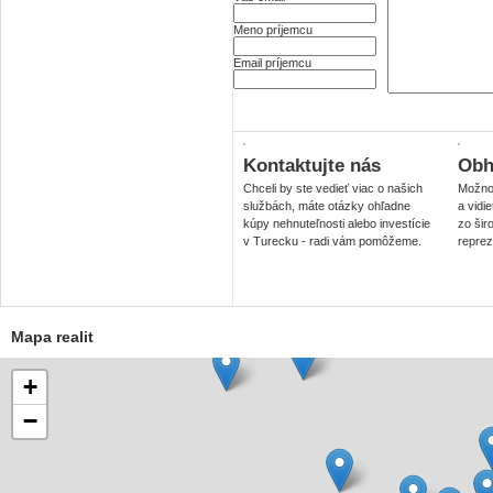
Meno príjemcu
Email príjemcu
Kontaktujte nás
Obhl
Chceli by ste vedieť viac o našich
Možnos
službách, máte otázky ohľadne
a vidi
kúpy nehnuteľnosti alebo investície
zo šir
v Turecku - radi vám pomôžeme.
reprez
Mapa realit
+
−