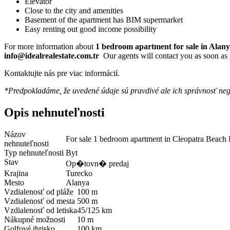
Elevator
Close to the city and amenities
Basement of the apartment has BIM supermarket
Easy renting out good income possibility
For more information about
1 bedroom apartment for sale in Alan
info@idealrealestate.com.tr
Our agents will contact you as soon as 
Kontaktujte nás pre viac informácií.
*Predpokladáme, že uvedené údaje sú pravdivé ale ich správnosť ne
Opis nehnuteľnosti
Názov
For sale 1 bedroom apartment in Cleopatra Beach
nehnuteľnosti
Typ nehnuteľnosti
Byt
Stav
Op�tovn� predaj
Krajina
Turecko
Mesto
Alanya
Vzdialenosť od pláže
100 m
Vzdialenosť od mesta
500 m
Vzdialenosť od letiska
45/125 km
Nákupné možnosti
10 m
Golfové ihrisko
100 km