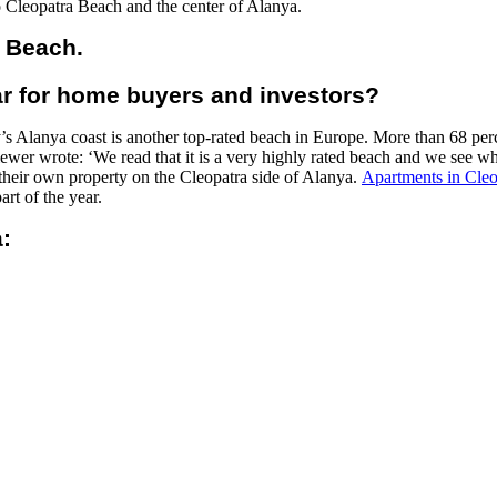
 Cleopatra Beach and the center of Alanya.
a Beach.
r for home buyers and investors?
s Alanya coast is another top-rated beach in Europe. More than 68 perc
ewer wrote: ‘We read that it is a very highly rated beach and we see wh
 their own property on the Cleopatra side of Alanya.
Apartments in Cle
art of the year.
: