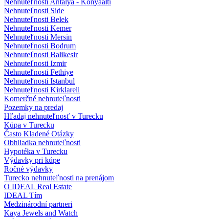
Nehnuteľnosti Antalya - Konyaalti
Nehnuteľnosti Side
Nehnuteľnosti Belek
Nehnuteľnosti Kemer
Nehnuteľnosti Mersin
Nehnuteľnosti Bodrum
Nehnuteľnosti Balikesir
Nehnuteľnosti Izmir
Nehnuteľnosti Fethiye
Nehnuteľnosti Istanbul
Nehnuteľnosti Kirklareli
Komerčné nehnuteľnosti
Pozemky na predaj
Hľadaj nehnuteľnosť v Turecku
Kúpa v Turecku
Často Kladené Otázky
Obhliadka nehnuteľnosti
Hypotéka v Turecku
Výdavky pri kúpe
Ročné výdavky
Turecko nehnuteľnosti na prenájom
O IDEAL Real Estate
IDEAL Tím
Medzinárodní partneri
Kaya Jewels and Watch