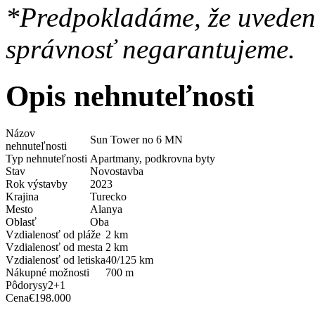
*Predpokladáme, že uvedené
správnosť negarantujeme.
Opis nehnuteľnosti
Názov
Sun Tower no 6 MN
nehnuteľnosti
Typ nehnuteľnosti
Apartmany, podkrovna byty
Stav
Novostavba
Rok výstavby
2023
Krajina
Turecko
Mesto
Alanya
Oblasť
Oba
Vzdialenosť od pláže
2 km
Vzdialenosť od mesta
2 km
Vzdialenosť od letiska
40/125 km
Nákupné možnosti
700 m
Pôdorysy
2+1
Cena
€198.000