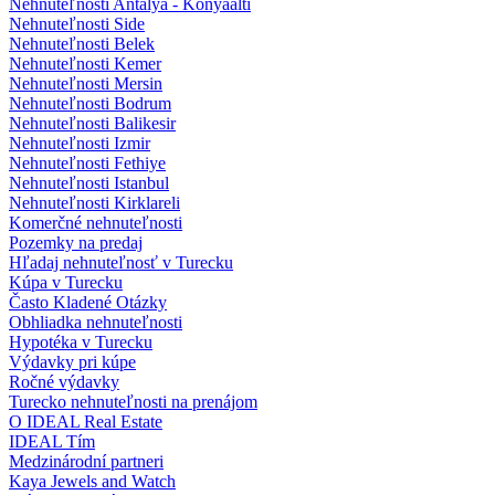
Nehnuteľnosti Antalya - Konyaalti
Nehnuteľnosti Side
Nehnuteľnosti Belek
Nehnuteľnosti Kemer
Nehnuteľnosti Mersin
Nehnuteľnosti Bodrum
Nehnuteľnosti Balikesir
Nehnuteľnosti Izmir
Nehnuteľnosti Fethiye
Nehnuteľnosti Istanbul
Nehnuteľnosti Kirklareli
Komerčné nehnuteľnosti
Pozemky na predaj
Hľadaj nehnuteľnosť v Turecku
Kúpa v Turecku
Často Kladené Otázky
Obhliadka nehnuteľnosti
Hypotéka v Turecku
Výdavky pri kúpe
Ročné výdavky
Turecko nehnuteľnosti na prenájom
O IDEAL Real Estate
IDEAL Tím
Medzinárodní partneri
Kaya Jewels and Watch