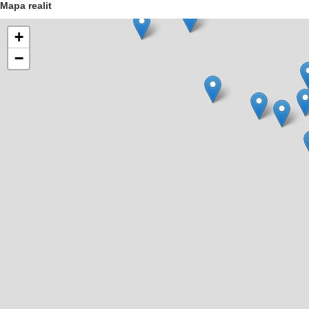
Mapa realit
+
−