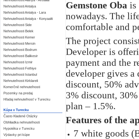
Nehnuteľnosti Alanya - Avsallar
Gemstone Oba
is 
Nehnuteľnosti Antalya
nowadays. The life
Nehnuteľnosti Antalya - Lara
Nehnuteľnosti Antalya - Konyaalti
comfortable and pe
Nehnuteľnosti Side
Nehnuteľnosti Belek
The project consis
Nehnuteľnosti Kemer
Nehnuteľnosti Mersin
Developer is offe
Nehnuteľnosti Bodrum
Nehnuteľnosti Balikesir
payment and the re
Nehnuteľnosti Izmir
Nehnuteľnosti Fethiye
developer gives a
Nehnuteľnosti Istanbul
discount, 50% ad
Nehnuteľnosti Kirklareli
Komerčné nehnuteľnosti
3% discount, 30%
Pozemky na predaj
Hľadaj nehnuteľnosť v Turecku
plan – 1.5%.
Kúpa v Turecku
Často Kladené Otázky
Features of the a
Obhliadka nehnuteľnosti
Hypotéka v Turecku
7 white goods (B
Výdavky pri kúpe