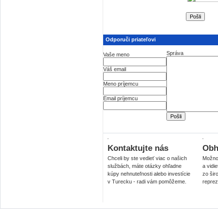
Odporuči priateľovi
Správa
Vaše meno
Váš email
Meno príjemcu
Email príjemcu
Kontaktujte nás
Obhl
Chceli by ste vedieť viac o našich
Možnos
službách, máte otázky ohľadne
a vidi
kúpy nehnuteľnosti alebo investície
zo šir
v Turecku - radi vám pomôžeme.
reprez