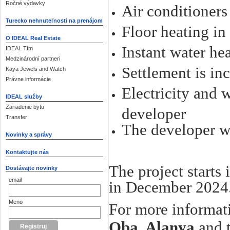
Ročné výdavky
Air conditioners
Turecko nehnuteľnosti na prenájom
Floor heating i
O IDEAL Real Estate
Instant water hea
IDEAL Tím
Medzinárodní partneri
Settlement is inc
Kaya Jewels and Watch
Právne informácie
Electricity and 
IDEAL služby
Zariadenie bytu
developer
Transfer
The developer wi
Novinky a správy
Kontaktujte nás
The project starts 
Dostávajte novinky
email
in December 2024
Meno
For more informat
Oba, Alanya
and 