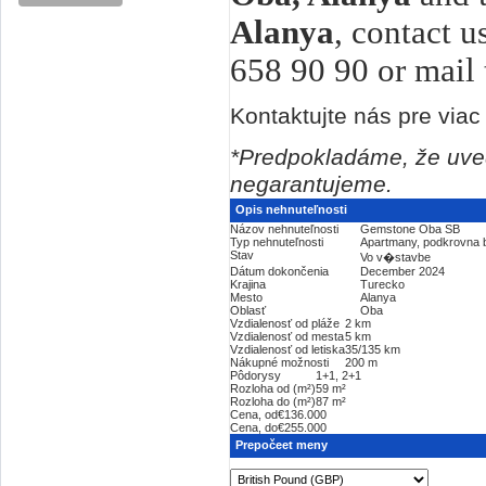
Alanya
, contact 
658 90 90 or mail
Kontaktujte nás pre viac 
*Predpokladáme, že uved
negarantujeme.
Opis nehnuteľnosti
Názov nehnuteľnosti
Gemstone Oba SB
Typ nehnuteľnosti
Apartmany, podkrovna 
Stav
Vo v�stavbe
Dátum dokončenia
December 2024
Krajina
Turecko
Mesto
Alanya
Oblasť
Oba
Vzdialenosť od pláže
2 km
Vzdialenosť od mesta
5 km
Vzdialenosť od letiska
35/135 km
Nákupné možnosti
200 m
Pôdorysy
1+1, 2+1
Rozloha od (m²)
59 m²
Rozloha do (m²)
87 m²
Cena, od
€136.000
Cena, do
€255.000
Prepočeet meny