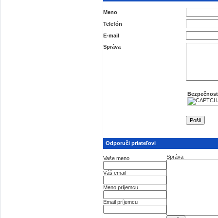
Meno
Telefón
E-mail
Správa
Bezpečnost
Odporuči priateľovi
Správa
Vaše meno
Váš email
Meno príjemcu
Email príjemcu