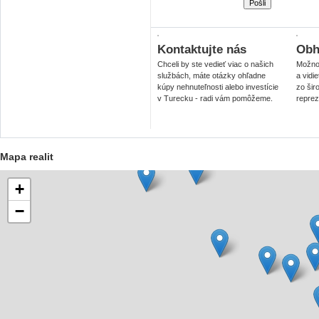
Kontaktujte nás
Obhl
Chceli by ste vedieť viac o našich
Možnos
službách, máte otázky ohľadne
a vidi
kúpy nehnuteľnosti alebo investície
zo šir
v Turecku - radi vám pomôžeme.
reprez
Mapa realit
+
−