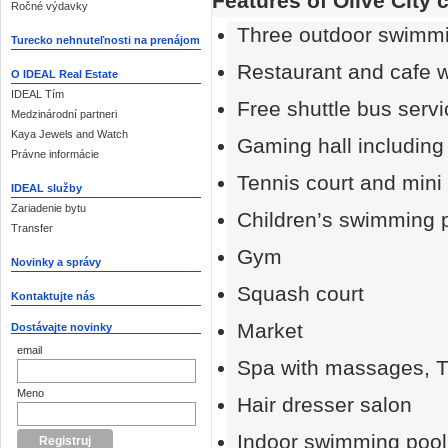
Features of Olive City
Ročné výdavky
Three outdoor swimmi
Turecko nehnuteľnosti na prenájom
Restaurant and cafe w
O IDEAL Real Estate
IDEAL Tím
Free shuttle bus serv
Medzinárodní partneri
Kaya Jewels and Watch
Gaming hall includin
Právne informácie
Tennis court and mini f
IDEAL služby
Zariadenie bytu
Children’s swimming p
Transfer
Gym
Novinky a správy
Squash court
Kontaktujte nás
Market
Dostávajte novinky
email
Spa with massages, T
Meno
Hair dresser salon
Indoor swimming pool 