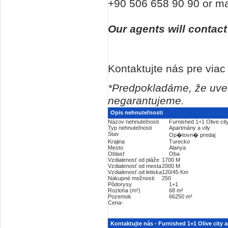
+90 506 658 90 90 or mai
Our agents will contac
Kontaktujte nás pre viac 
*Predpokladáme, že uved
negarantujeme.
Opis nehnuteľnosti
Názov nehnuteľnosti
Furnished 1+1 Olive cit
Typ nehnuteľnosti
Apartmány a vily
Stav
Op�tovn� predaj
Krajina
Turecko
Mesto
Alanya
Oblasť
Oba
Vzdialenosť od pláže
1700 M
Vzdialenosť od mesta
2000 M
Vzdialenosť od letiska
120/45 Km
Nákupné možnosti
250
Pôdorysy
1+1
Rozloha (m²)
68 m²
Pozemok
66250 m²
Cena
-
Kontaktujte nás - Furnished 1+1 Olive city 