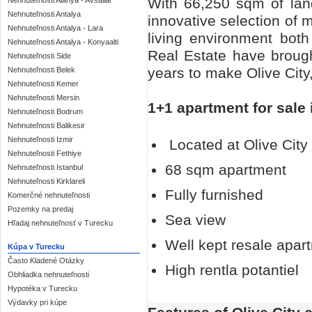
With 66,250 sqm of land
Nehnuteľnosti Alanya - Avsallar
Nehnuteľnosti Antalya
innovative selection of m
Nehnuteľnosti Antalya - Lara
living environment bot
Nehnuteľnosti Antalya - Konyaalti
Real Estate have brough
Nehnuteľnosti Side
years to make Olive City,
Nehnuteľnosti Belek
Nehnuteľnosti Kemer
Nehnuteľnosti Mersin
1+1 apartment for sale
Nehnuteľnosti Bodrum
Nehnuteľnosti Balikesir
Nehnuteľnosti Izmir
Located at Olive City
Nehnuteľnosti Fethiye
68 sqm apartment
Nehnuteľnosti Istanbul
Nehnuteľnosti Kirklareli
Fully furnished
Komerčné nehnuteľnosti
Pozemky na predaj
Sea view
Hľadaj nehnuteľnosť v Turecku
Well kept resale apar
Kúpa v Turecku
Často Kladené Otázky
High rentla potantiel
Obhliadka nehnuteľnosti
Hypotéka v Turecku
Výdavky pri kúpe