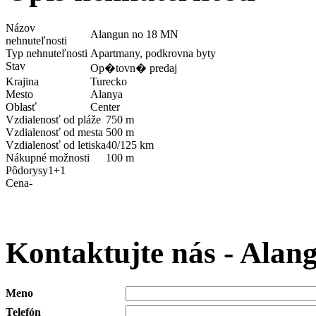
Názov
Alangun no 18 MN
nehnuteľnosti
Typ nehnuteľnosti
Apartmany, podkrovna byty
Stav
Op�tovn� predaj
Krajina
Turecko
Mesto
Alanya
Oblasť
Center
Vzdialenosť od pláže
750 m
Vzdialenosť od mesta
500 m
Vzdialenosť od letiska
40/125 km
Nákupné možnosti
100 m
Pôdorysy
1+1
Cena
-
Kontaktujte nás - Ala
Meno
Telefón