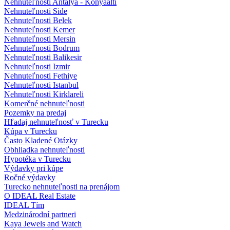
Nehnuteľnosti Antalya - Konyaalti
Nehnuteľnosti Side
Nehnuteľnosti Belek
Nehnuteľnosti Kemer
Nehnuteľnosti Mersin
Nehnuteľnosti Bodrum
Nehnuteľnosti Balikesir
Nehnuteľnosti Izmir
Nehnuteľnosti Fethiye
Nehnuteľnosti Istanbul
Nehnuteľnosti Kirklareli
Komerčné nehnuteľnosti
Pozemky na predaj
Hľadaj nehnuteľnosť v Turecku
Kúpa v Turecku
Často Kladené Otázky
Obhliadka nehnuteľnosti
Hypotéka v Turecku
Výdavky pri kúpe
Ročné výdavky
Turecko nehnuteľnosti na prenájom
O IDEAL Real Estate
IDEAL Tím
Medzinárodní partneri
Kaya Jewels and Watch