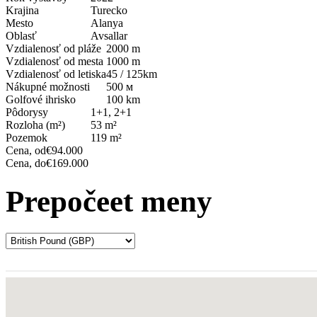
Krajina
Turecko
Mesto
Alanya
Oblasť
Avsallar
Vzdialenosť od pláže
2000 m
Vzdialenosť od mesta
1000 m
Vzdialenosť od letiska
45 / 125km
Nákupné možnosti
500 м
Golfové ihrisko
100 km
Pôdorysy
1+1, 2+1
Rozloha (m²)
53 m²
Pozemok
119 m²
Cena, od
€94.000
Cena, do
€169.000
Prepočeet meny