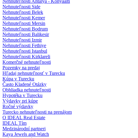
Nehnuteľnosti Antalya - Konyaalti
Nehnuteľnosti Side
Nehnuteľnosti Belek
Nehnuteľnosti Kemer
Nehnuteľnosti Mersin
Nehnuteľnosti Bodrum
Nehnuteľnosti Balikesir
Nehnuteľnosti Izmir
Nehnuteľnosti Fethiye
Nehnuteľnosti Istanbul
Nehnuteľnosti Kirklareli
Komerčné nehnuteľnosti
Pozemky na predaj
Hľadaj nehnuteľnosť v Turecku
Kúpa v Turecku
Často Kladené Otázky
Obhliadka nehnuteľnosti
Hypotéka v Turecku
Výdavky pri kúpe
Ročné výdavky
Turecko nehnuteľnosti na prenájom
O IDEAL Real Estate
IDEAL Tím
Medzinárodní partneri
Kaya Jewels and Watch