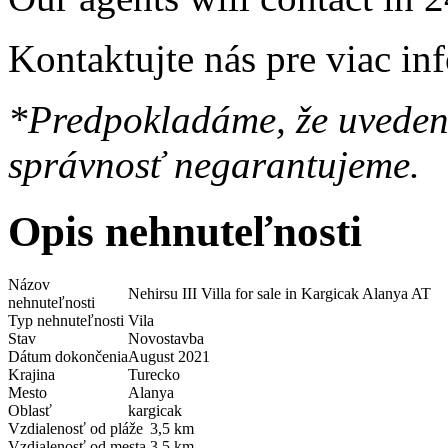
Kontaktujte nás pre viac in
*Predpokladáme, že uvedené
správnosť negarantujeme.
Opis nehnuteľnosti
Názov
Nehirsu III Villa for sale in Kargicak Alanya AT
nehnuteľnosti
Typ nehnuteľnosti
Vila
Stav
Novostavba
Dátum dokončenia
August 2021
Krajina
Turecko
Mesto
Alanya
Oblasť
kargicak
Vzdialenosť od pláže
3,5 km
Vzdialenosť od mesta
3,5 km