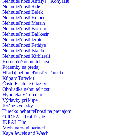
Nehnuteľnosti Antalya - Konyaalti
Nehnuteľnosti Side
Nehnuteľnosti Belek
Nehnuteľnosti Kemer
Nehnuteľnosti Mersin
Nehnuteľnosti Bodrum
Nehnuteľnosti Balikesir
Nehnuteľnosti Izmir
Nehnuteľnosti Fethiye
Nehnuteľnosti Istanbul
Nehnuteľnosti Kirklareli
Komerčné nehnuteľnosti
Pozemky na predaj
Hľadaj nehnuteľnosť v Turecku
Kúpa v Turecku
Často Kladené Otázky
Obhliadka nehnuteľnosti
Hypotéka v Turecku
Výdavky pri kúpe
Ročné výdavky
Turecko nehnuteľnosti na prenájom
O IDEAL Real Estate
IDEAL Tím
Medzinárodní partneri
Kaya Jewels and Watch