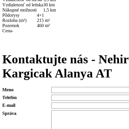
Vzdialenosť od letiska
30 km
Nákupné možnosti
1,5 km
Pôdorysy
4+1
Rozloha (m²)
215 m²
Pozemok
460 m²
Cena
-
Kontaktujte nás - Nehirs
Kargicak Alanya AT
Meno
Telefón
E-mail
Správa