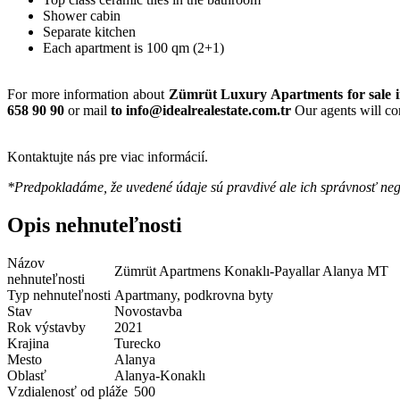
Shower cabin
Separate kitchen
Each apartment is 100 qm (2+1)
For more information about
Zümrüt Luxury Apartments for sale i
658 90 90
or mail
to info@idealrealestate.com.tr
Our agents will con
Kontaktujte nás pre viac informácií.
*Predpokladáme, že uvedené údaje sú pravdivé ale ich správnosť ne
Opis nehnuteľnosti
Názov
Zümrüt Apartmens Konaklı-Payallar Alanya MT
nehnuteľnosti
Typ nehnuteľnosti
Apartmany, podkrovna byty
Stav
Novostavba
Rok výstavby
2021
Krajina
Turecko
Mesto
Alanya
Oblasť
Alanya-Konaklı
Vzdialenosť od pláže
500