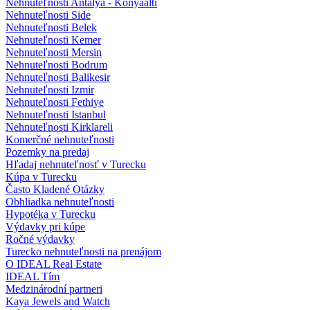
Nehnuteľnosti Antalya - Konyaalti
Nehnuteľnosti Side
Nehnuteľnosti Belek
Nehnuteľnosti Kemer
Nehnuteľnosti Mersin
Nehnuteľnosti Bodrum
Nehnuteľnosti Balikesir
Nehnuteľnosti Izmir
Nehnuteľnosti Fethiye
Nehnuteľnosti Istanbul
Nehnuteľnosti Kirklareli
Komerčné nehnuteľnosti
Pozemky na predaj
Hľadaj nehnuteľnosť v Turecku
Kúpa v Turecku
Často Kladené Otázky
Obhliadka nehnuteľnosti
Hypotéka v Turecku
Výdavky pri kúpe
Ročné výdavky
Turecko nehnuteľnosti na prenájom
O IDEAL Real Estate
IDEAL Tím
Medzinárodní partneri
Kaya Jewels and Watch