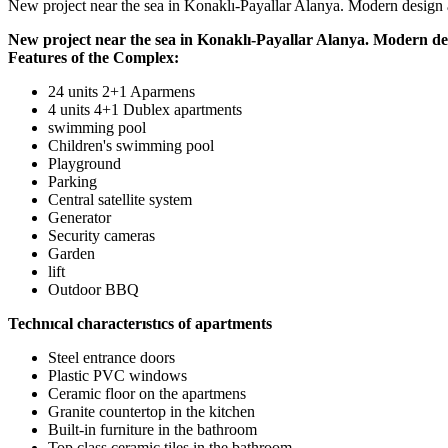
New project near the sea in Konaklı-Payallar Alanya. Modern design an
New project near the sea in Konaklı-Payallar Alanya. Modern desi
Features of the Complex:
24 units 2+1 Aparmens
4 units 4+1 Dublex apartments
swimming pool
Children's swimming pool
Playground
Parking
Central satellite system
Generator
Security cameras
Garden
lift
Outdoor BBQ
Technıcal characterıstıcs of apartments
Steel entrance doors
Plastic PVC windows
Ceramic floor on the apartmens
Granite countertop in the kitchen
Built-in furniture in the bathroom
Top class ceramic tiles in the bathroom