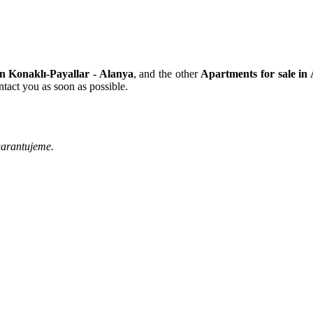
n Konaklı-Payallar - Alanya
, and the other
Apartments for sale in
tact you as soon as possible.
garantujeme.