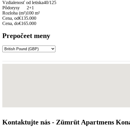
Vzdialenosť od letiska
40/125
Pôdorysy
2+1
Rozloha (m²)
100 m²
Cena, od
€135.000
Cena, do
€165.000
Prepočeet meny
Kontaktujte nás - Zümrüt Apartmens Kon