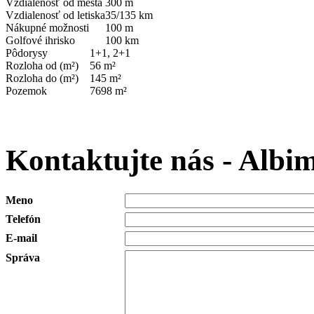
Vzdialenosť od mesta
300 m
Vzdialenosť od letiska
35/135 km
Nákupné možnosti
100 m
Golfové ihrisko
100 km
Pôdorysy
1+1, 2+1
Rozloha od (m²)
56 m²
Rozloha do (m²)
145 m²
Pozemok
7698 m²
Kontaktujte nás - Albi
Meno
Telefón
E-mail
Správa