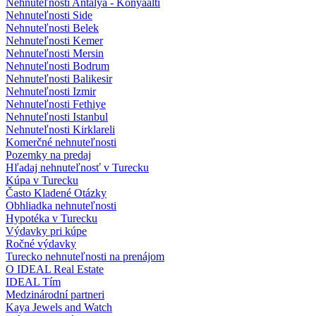
Nehnuteľnosti Antalya - Konyaalti
Nehnuteľnosti Side
Nehnuteľnosti Belek
Nehnuteľnosti Kemer
Nehnuteľnosti Mersin
Nehnuteľnosti Bodrum
Nehnuteľnosti Balikesir
Nehnuteľnosti Izmir
Nehnuteľnosti Fethiye
Nehnuteľnosti Istanbul
Nehnuteľnosti Kirklareli
Komerčné nehnuteľnosti
Pozemky na predaj
Hľadaj nehnuteľnosť v Turecku
Kúpa v Turecku
Často Kladené Otázky
Obhliadka nehnuteľnosti
Hypotéka v Turecku
Výdavky pri kúpe
Ročné výdavky
Turecko nehnuteľnosti na prenájom
O IDEAL Real Estate
IDEAL Tím
Medzinárodní partneri
Kaya Jewels and Watch