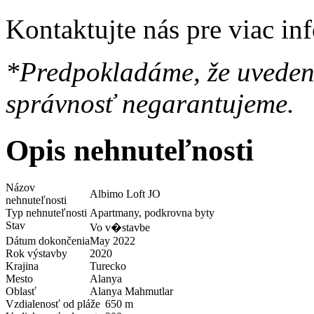
Kontaktujte nás pre viac in
*Predpokladáme, že uvedené
správnosť negarantujeme.
Opis nehnuteľnosti
Názov
Albimo Loft JO
nehnuteľnosti
Typ nehnuteľnosti
Apartmany, podkrovna byty
Stav
Vo v�stavbe
Dátum dokončenia
May 2022
Rok výstavby
2020
Krajina
Turecko
Mesto
Alanya
Oblasť
Alanya Mahmutlar
Vzdialenosť od pláže
650 m