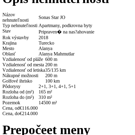
Názov
Sonas Star JO
nehnuteľnosti
Typ nehnuteľnosti
Apartmany, podkrovna byty
Stav
Pripraven� na nas?ahovanie
Rok výstavby
2018
Krajina
Turecko
Mesto
Alanya
Oblasť
Alanya Mahmutlar
Vzdialenosť od pláže
600 m
Vzdialenosť od mesta
200 m
Vzdialenosť od letiska
35/135 km
Nákupné možnosti
200 m
Golfové ihrisko
100 km
Pôdorysy
2+1, 3+1, 4+1, 5+1
Rozloha od (m²)
165 m²
Rozloha do (m²)
310 m²
Pozemok
14500 m²
Cena, od
€116.000
Cena, do
€214.000
Prepočeet meny