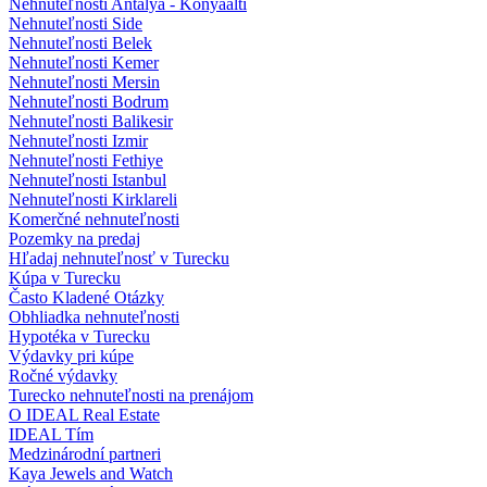
Nehnuteľnosti Antalya - Konyaalti
Nehnuteľnosti Side
Nehnuteľnosti Belek
Nehnuteľnosti Kemer
Nehnuteľnosti Mersin
Nehnuteľnosti Bodrum
Nehnuteľnosti Balikesir
Nehnuteľnosti Izmir
Nehnuteľnosti Fethiye
Nehnuteľnosti Istanbul
Nehnuteľnosti Kirklareli
Komerčné nehnuteľnosti
Pozemky na predaj
Hľadaj nehnuteľnosť v Turecku
Kúpa v Turecku
Často Kladené Otázky
Obhliadka nehnuteľnosti
Hypotéka v Turecku
Výdavky pri kúpe
Ročné výdavky
Turecko nehnuteľnosti na prenájom
O IDEAL Real Estate
IDEAL Tím
Medzinárodní partneri
Kaya Jewels and Watch