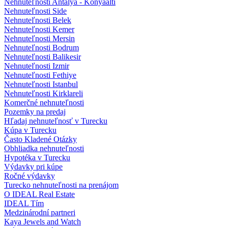
Nehnuteľnosti Antalya - Konyaalti
Nehnuteľnosti Side
Nehnuteľnosti Belek
Nehnuteľnosti Kemer
Nehnuteľnosti Mersin
Nehnuteľnosti Bodrum
Nehnuteľnosti Balikesir
Nehnuteľnosti Izmir
Nehnuteľnosti Fethiye
Nehnuteľnosti Istanbul
Nehnuteľnosti Kirklareli
Komerčné nehnuteľnosti
Pozemky na predaj
Hľadaj nehnuteľnosť v Turecku
Kúpa v Turecku
Často Kladené Otázky
Obhliadka nehnuteľnosti
Hypotéka v Turecku
Výdavky pri kúpe
Ročné výdavky
Turecko nehnuteľnosti na prenájom
O IDEAL Real Estate
IDEAL Tím
Medzinárodní partneri
Kaya Jewels and Watch