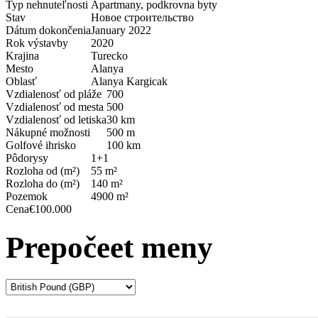
Typ nehnuteľnosti
Apartmany, podkrovna byty
Stav
Новое строительство
Dátum dokončenia
January 2022
Rok výstavby
2020
Krajina
Turecko
Mesto
Alanya
Oblasť
Alanya Kargicak
Vzdialenosť od pláže
700
Vzdialenosť od mesta
500
Vzdialenosť od letiska
30 km
Nákupné možnosti
500 m
Golfové ihrisko
100 km
Pôdorysy
1+1
Rozloha od (m²)
55 m²
Rozloha do (m²)
140 m²
Pozemok
4900 m²
Cena
€100.000
Prepočeet meny