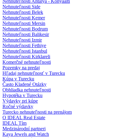
Nehnuteľnosti Antalya - Konyaalti
Nehnuteľnosti Side
Nehnuteľnosti Belek
Nehnuteľnosti Kemer
Nehnuteľnosti Mersin
Nehnuteľnosti Bodrum
Nehnuteľnosti Balikesir
Nehnuteľnosti Izmir
Nehnuteľnosti Fethiye
Nehnuteľnosti Istanbul
Nehnuteľnosti Kirklareli
Komerčné nehnuteľnosti
Pozemky na predaj
Hľadaj nehnuteľnosť v Turecku
Kúpa v Turecku
Často Kladené Otázky
Obhliadka nehnuteľnosti
Hypotéka v Turecku
Výdavky pri kúpe
Ročné výdavky
Turecko nehnuteľnosti na prenájom
O IDEAL Real Estate
IDEAL Tím
Medzinárodní partneri
Kaya Jewels and Watch