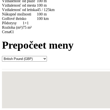
Vzdialenosť od pláže
100 m
Vzdialenosť od mesta
100 m
Vzdialenosť od letiska
45 / 125km
Nákupné možnosti
100 m
Golfové ihrisko
100 km
Pôdorysy
1+1
Rozloha (m²)
75 m²
Cena
€1
Prepočeet meny