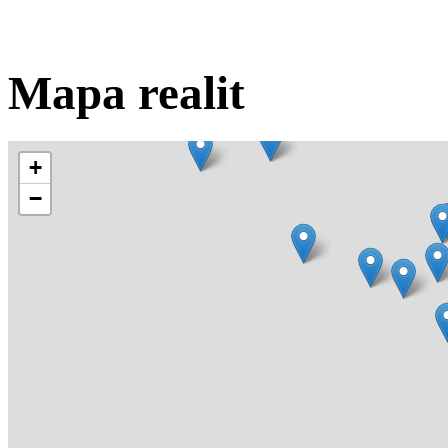
Mapa realit
+
−