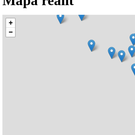
Mapa realit
+
−