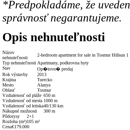
*Predpokladáme, že uvedené
správnosť negarantujeme.
Opis nehnuteľnosti
Názov
2-bedroom apartment for sale in Tosmur Hillsun 1
nehnuteľnosti
Typ nehnuteľnosti
Apartmany, podkrovna byty
Stav
Op�tovn� predaj
Rok výstavby
2013
Krajina
Turecko
Mesto
Alanya
Oblasť
Tosmur
Vzdialenosť od pláže
650 m
Vzdialenosť od mesta
1000 m
Vzdialenosť od letiska
40/130 km
Nákupné možnosti
300 m
Pôdorysy
2+1
Rozloha (m²)
105 m²
Cena
€179.000