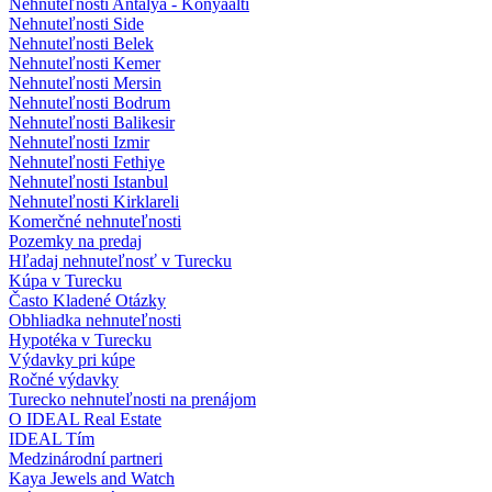
Nehnuteľnosti Antalya - Konyaalti
Nehnuteľnosti Side
Nehnuteľnosti Belek
Nehnuteľnosti Kemer
Nehnuteľnosti Mersin
Nehnuteľnosti Bodrum
Nehnuteľnosti Balikesir
Nehnuteľnosti Izmir
Nehnuteľnosti Fethiye
Nehnuteľnosti Istanbul
Nehnuteľnosti Kirklareli
Komerčné nehnuteľnosti
Pozemky na predaj
Hľadaj nehnuteľnosť v Turecku
Kúpa v Turecku
Často Kladené Otázky
Obhliadka nehnuteľnosti
Hypotéka v Turecku
Výdavky pri kúpe
Ročné výdavky
Turecko nehnuteľnosti na prenájom
O IDEAL Real Estate
IDEAL Tím
Medzinárodní partneri
Kaya Jewels and Watch