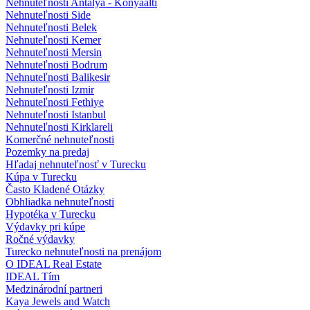
Nehnuteľnosti Antalya - Konyaalti
Nehnuteľnosti Side
Nehnuteľnosti Belek
Nehnuteľnosti Kemer
Nehnuteľnosti Mersin
Nehnuteľnosti Bodrum
Nehnuteľnosti Balikesir
Nehnuteľnosti Izmir
Nehnuteľnosti Fethiye
Nehnuteľnosti Istanbul
Nehnuteľnosti Kirklareli
Komerčné nehnuteľnosti
Pozemky na predaj
Hľadaj nehnuteľnosť v Turecku
Kúpa v Turecku
Často Kladené Otázky
Obhliadka nehnuteľnosti
Hypotéka v Turecku
Výdavky pri kúpe
Ročné výdavky
Turecko nehnuteľnosti na prenájom
O IDEAL Real Estate
IDEAL Tím
Medzinárodní partneri
Kaya Jewels and Watch