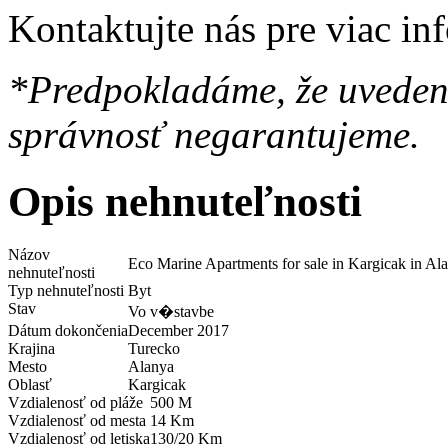
Kontaktujte nás pre viac in
*Predpokladáme, že uvedené
správnosť negarantujeme.
Opis nehnuteľnosti
Názov
Eco Marine Apartments for sale in Kargicak in Al
nehnuteľnosti
Typ nehnuteľnosti
Byt
Stav
Vo v�stavbe
Dátum dokončenia
December 2017
Krajina
Turecko
Mesto
Alanya
Oblasť
Kargicak
Vzdialenosť od pláže
500 M
Vzdialenosť od mesta
14 Km
Vzdialenosť od letiska
130/20 Km