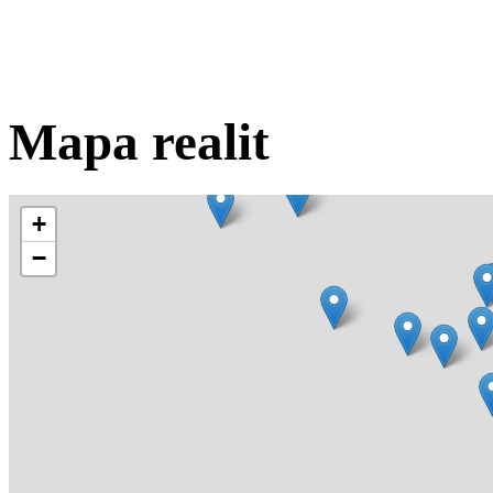
Mapa realit
+
−