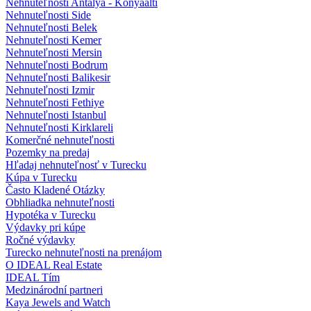
Nehnuteľnosti Antalya - Konyaalti
Nehnuteľnosti Side
Nehnuteľnosti Belek
Nehnuteľnosti Kemer
Nehnuteľnosti Mersin
Nehnuteľnosti Bodrum
Nehnuteľnosti Balikesir
Nehnuteľnosti Izmir
Nehnuteľnosti Fethiye
Nehnuteľnosti Istanbul
Nehnuteľnosti Kirklareli
Komerčné nehnuteľnosti
Pozemky na predaj
Hľadaj nehnuteľnosť v Turecku
Kúpa v Turecku
Často Kladené Otázky
Obhliadka nehnuteľnosti
Hypotéka v Turecku
Výdavky pri kúpe
Ročné výdavky
Turecko nehnuteľnosti na prenájom
O IDEAL Real Estate
IDEAL Tím
Medzinárodní partneri
Kaya Jewels and Watch