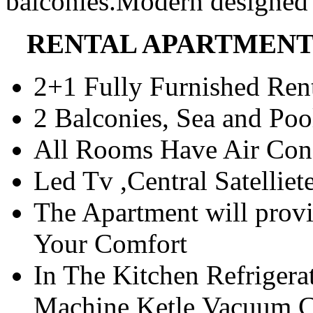
balconies.Modern designed r
RENTAL APARTMENT 
2+1 Fully Furnished Rent
2 Balconies, Sea and Po
All Rooms Have Air Con
Led Tv ,Central Satellie
The Apartment will prov
Your Comfort
In The Kitchen Refriger
Machine,Ketle,Vacuum Cl