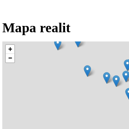
Mapa realit
+
−