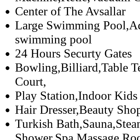
Center of The Avsallar
Large Swimming Pool,Aq
swimming pool
24 Hours Securty Gates
Bowling,Billiard,Table T
Court,
Play Station,Indoor Kid
Hair Dresser,Beauty Sho
Turkish Bath,Sauna,Ste
Shower,Spa,Massage Ro