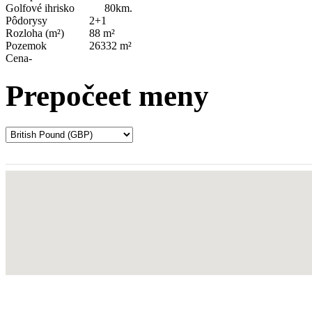
Golfové ihrisko
80km.
Pôdorysy
2+1
Rozloha (m²)
88 m²
Pozemok
26332 m²
Cena
-
Prepočeet meny