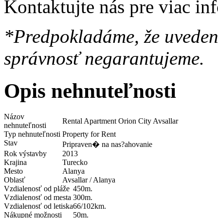
Kontaktujte nás pre viac in
*Predpokladáme, že uvedené
správnosť negarantujeme.
Opis nehnuteľnosti
Názov
Rental Apartment Orion City Avsallar
nehnuteľnosti
Typ nehnuteľnosti
Property for Rent
Stav
Pripraven� na nas?ahovanie
Rok výstavby
2013
Krajina
Turecko
Mesto
Alanya
Oblasť
Avsallar / Alanya
Vzdialenosť od pláže
450m.
Vzdialenosť od mesta
300m.
Vzdialenosť od letiska
66/102km.
Nákupné možnosti
50m.