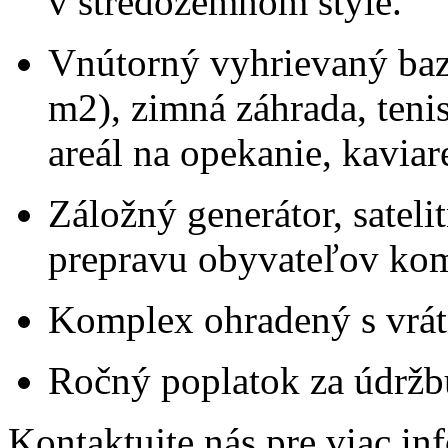
v stredozemnom štýle.
Vnútorný vyhrievaný bazé
m2), zimná záhrada, teni
areál na opekanie, kaviar
Záložný generátor, satel
prepravu obyvateľov ko
Komplex ohradený s vrá
Ročný poplatok za údrž
Kontaktujte nás pre viac in