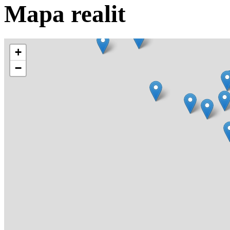
Mapa realit
+
−