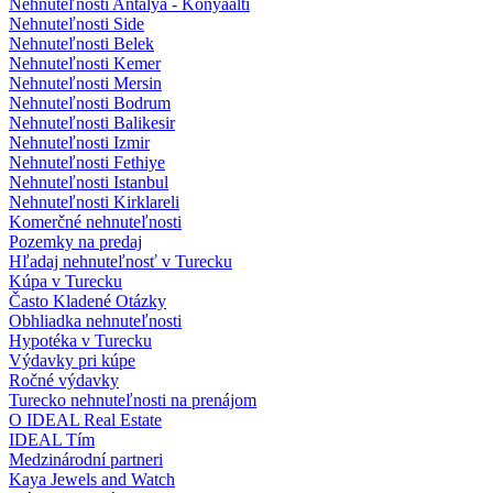
Nehnuteľnosti Antalya - Konyaalti
Nehnuteľnosti Side
Nehnuteľnosti Belek
Nehnuteľnosti Kemer
Nehnuteľnosti Mersin
Nehnuteľnosti Bodrum
Nehnuteľnosti Balikesir
Nehnuteľnosti Izmir
Nehnuteľnosti Fethiye
Nehnuteľnosti Istanbul
Nehnuteľnosti Kirklareli
Komerčné nehnuteľnosti
Pozemky na predaj
Hľadaj nehnuteľnosť v Turecku
Kúpa v Turecku
Často Kladené Otázky
Obhliadka nehnuteľnosti
Hypotéka v Turecku
Výdavky pri kúpe
Ročné výdavky
Turecko nehnuteľnosti na prenájom
O IDEAL Real Estate
IDEAL Tím
Medzinárodní partneri
Kaya Jewels and Watch