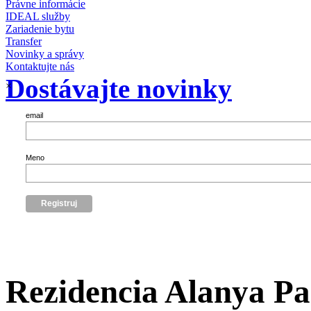
Právne informácie
IDEAL služby
Zariadenie bytu
Transfer
Novinky a správy
Kontaktujte nás
Dostávajte novinky
×
email
Meno
Rezidencia Alanya Par