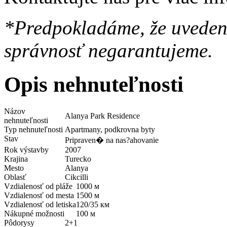
*Predpokladáme, že uvedené
správnosť negarantujeme.
Opis nehnuteľnosti
Názov
Alanya Park Residence
nehnuteľnosti
Typ nehnuteľnosti
Apartmany, podkrovna byty
Stav
Pripraven� na nas?ahovanie
Rok výstavby
2007
Krajina
Turecko
Mesto
Alanya
Oblasť
Cikcilli
Vzdialenosť od pláže
1000 м
Vzdialenosť od mesta
1500 м
Vzdialenosť od letiska
120/35 км
Nákupné možnosti
100 м
Pôdorysy
2+1