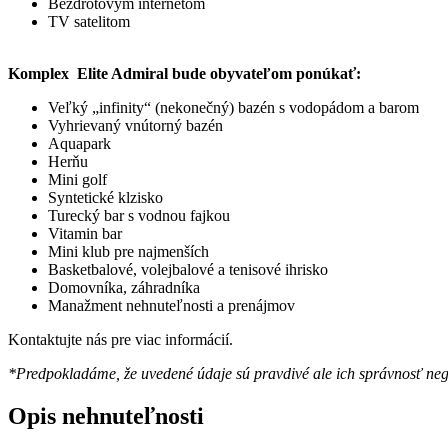
Bezdrôtovým internetom
TV satelitom
Komplex Elite Admiral bude obyvateľom ponúkať:
Veľký „infinity“ (nekonečný) bazén s vodopádom a barom
Vyhrievaný vnútorný bazén
Aquapark
Herňu
Mini golf
Syntetické klzisko
Turecký bar s vodnou fajkou
Vitamin bar
Mini klub pre najmenších
Basketbalové, volejbalové a tenisové ihrisko
Domovníka, záhradníka
Manažment nehnuteľnosti a prenájmov
Kontaktujte nás pre viac informácií.
*Predpokladáme, že uvedené údaje sú pravdivé ale ich správnosť ne
Opis nehnuteľnosti