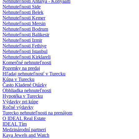
Nehnuteľnosti Antalya - Konyaalti
Nehnuteľnosti Side
Nehnuteľnosti Belek
Nehnuteľnosti Kemer
Nehnuteľnosti Mersin
Nehnuteľnosti Bodrum
Nehnuteľnosti Balikesir
Nehnuteľnosti Izmir
Nehnuteľnosti Fethiye
Nehnuteľnosti Istanbul
Nehnuteľnosti Kirklareli
Komerčné nehnuteľnosti
Pozemky na predaj
Hľadaj nehnuteľnosť v Turecku
Kúpa v Turecku
Často Kladené Otázky
Obhliadka nehnuteľnosti
Hypotéka v Turecku
Výdavky pri kúpe
Ročné výdavky
Turecko nehnuteľnosti na prenájom
O IDEAL Real Estate
IDEAL Tím
Medzinárodní partneri
Kaya Jewels and Watch