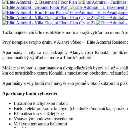
Tažko nájdete väčší luxus bližšie k moru a krajší výhľad na more. 
Prvý komplex svojho druhu v Alanyi vôbec – Elite Admiral Reside
Apartmány a vily sa nachádzajú v Alanyi, časti Konakli, pribli
panoramatický výhľad na more a Taurské pohorie.
Môžete si vybrať z apartmánov a dvojpodlažných bytov s 1 až 4 spálň
km od turistického centra Konakli s množstvom obchodov, reštaurácií,
Apartmány a vily budú mať navyše ako jediné v okolí súkromnú pláž
Apartmány budú vybavené:
Luxusnou kuchynskou linkou
Bielou elektronikou v kuchyni (chladnička/mraznička, sporák, r
Klimatizáciou v každej izbe
Vstavaným bodovým osvetlením
Veľkými terasami a balkónmi