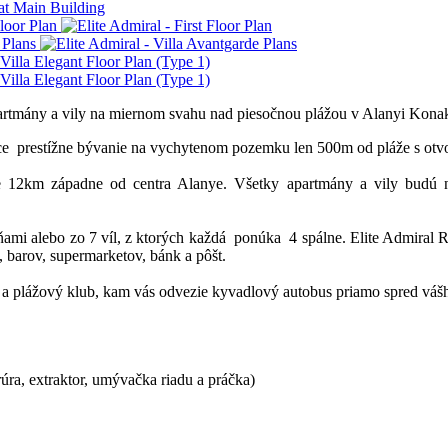
Apartmány a vily na miernom svahu nad piesočnou plážou v Alanyi Konak
nce prestížne bývanie na vychytenom pozemku len 500m od pláže s o
žne 12km západne od centra Alanye. Všetky apartmány a vily budú 
ami alebo zo 7 víl, z ktorých každá ponúka 4 spálne. Elite Admiral Re
 barov, supermarketov, bánk a pôšt.
 a plážový klub, kam vás odvezie kyvadlový autobus priamo spred váš
úra, extraktor, umývačka riadu a práčka)