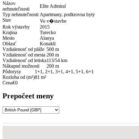
Názov
Elite Admiral
nehnuteľnosti
Typ nehnuteľnosti
Apartmany, podkrovna byty
Stav
Vo v�stavbe
Rok výstavby
2015
Krajina
Turecko
Mesto
Alanya
Oblasť
Konakli
Vzdialenosť od pláže
500 m
Vzdialenosť od mesta
200 m
Vzdialenosť od letiska
113/54 km
Nákupné možnosti
200 m
Pôdorysy
1+1, 2+1, 3+1, 4+1, 5+1, 6+1
Rozloha od (m²)
81 m²
Cena
€0
Prepočeet meny