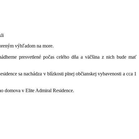
li
tvoreným výhľadom na more.
nádherne presvetlené počas celého dňa a väčšina z nich bude mať
sidence sa nachádza v blízkosti plnej občianskej vybavenosti a cca 1
ho domova v Elite Admiral Residence.