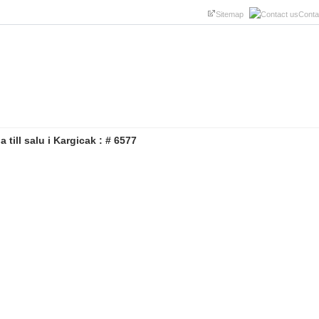
Sitemap
Conta
la till salu i Kargicak : # 6577