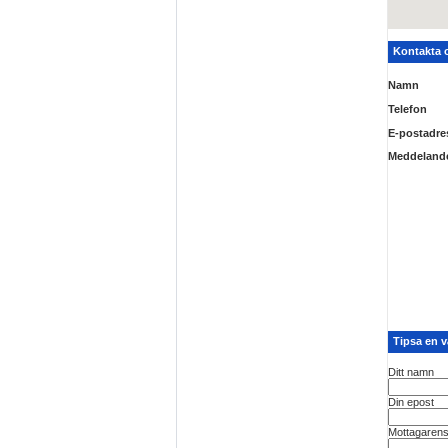
Kontakta o
Namn
Telefon
E-postadre
Meddeland
Tipsa en 
Ditt namn
Din epost
Mottagaren