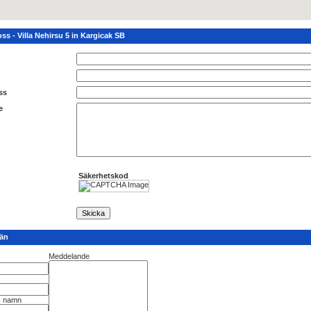
ss - Villa Nehirsu 5 in Kargicak SB
ss
e
Säkerhetskod
vän
Meddelande
s namn