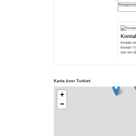
Mottagarens
Konta
Kontakt os
bostad i Tu
mer om vå
Karta över Turkiet
+
−