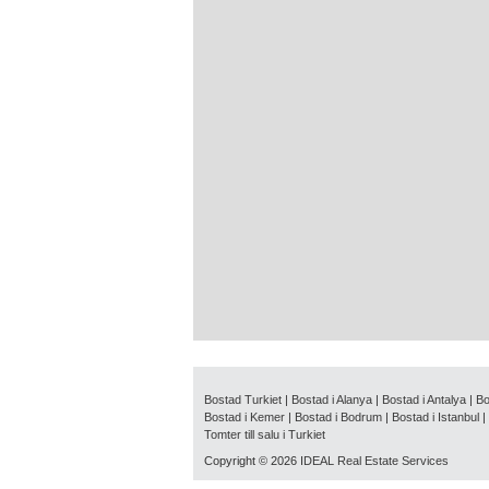
Bostad Turkiet
|
Bostad i Alanya
|
Bostad i Antalya
|
Bo
Bostad i Kemer
|
Bostad i Bodrum
|
Bostad i Istanbul
|
Tomter till salu i Turkiet
Copyright © 2026
IDEAL Real Estate Services