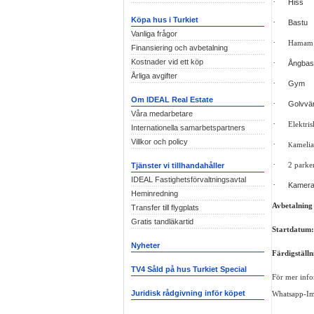
·
Hiss
Köpa hus i Turkiet
·
Bastu
Vanliga frågor
·
Hamam
Finansiering och avbetalning
·
Kostnader vid ett köp
Ångbas
Årliga avgifter
·
Gym
Om IDEAL Real Estate
·
Golvvä
Våra medarbetare
·
Elektris
Internationella samarbetspartners
Villkor och policy
·
amelia
K
·
2 parke
Tjänster vi tillhandahåller
IDEAL Fastighetsförvaltningsavtal
·
Kamera
Heminredning
Avbetalning 
Transfer till flygplats
Gratis tandläkartid
Startdatum:
Nyheter
Färdigställ
TV4 Såld på hus Turkiet Special
För mer inf
Juridisk rådgivning inför köpet
Whatsapp-Imo