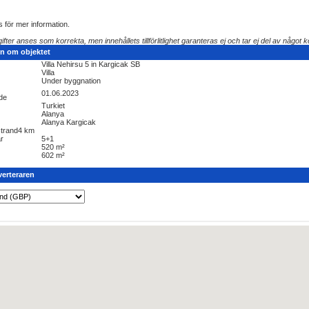
 för mer information.
fter anses som korrekta, men innehållets tillförlitlighet garanteras ej och tar ej del av något k
on om objektet
Villa Nehirsu 5 in Kargicak SB
Villa
Under byggnation
01.06.2023
nde
Turkiet
Alanya
Alanya Kargicak
strand
4 km
r
5+1
520 m²
602 m²
verteraren