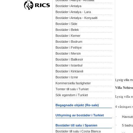
Bostäder i Alanya - Avsallar
Bostäder i Antalya
Bostäder i Antalya - Lara
Bostäder i Antalya - Konyaalti
Bostäder i Side
Bostäder i Belek
Bostäder i Kemer
Bostäder i Bodrum
Bostäder i Fethiye
Bostäder i Mersin
Bostäder i Balikesir
Bostäder i Istanbul
Bostäder i Kirklareli
Bostäder i Izmir
Lyxig villa 
Kommersiella fastigheter
Villa Nehirsu
Tomter till salu i Turkiet
Sök egendom i Turkiet
Lyxig villa 
Begagnade objekt (Re-sale)
4 våningars 
Uthyrning av bostäder i Turkiet
·
Havsuts
·
5 badru
Bostäder till salu i Spanien
Bostäder till salu i Costa Blanca