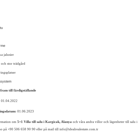
tu
rme
ka jalusier
 och stor trädgård
ringsplatser
system
fram till färdigställande
01.04.2022
ningsdatum:
01.06.2023
ormation om
5+1 Villa till salu i Kargicak, Alanya
och våra andra villor och lägenheter till salu 
 på +90 506 658 90 90 eller på mail till info@idealrealestate.com.tr