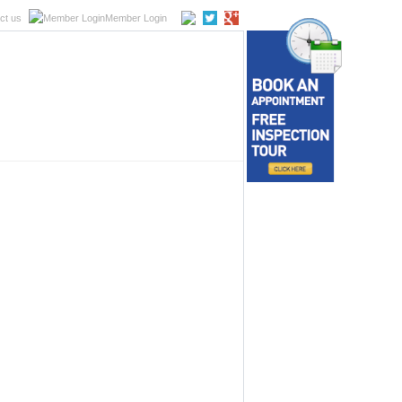
ct us
Member Login