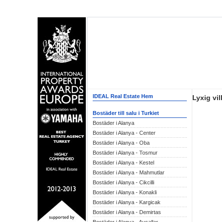
IDEAL Real Estate Hem
Lyxig vil
Bostäder till salu i Turkiet
Bostäder i Alanya
Bostäder i Alanya - Center
Bostäder i Alanya - Oba
Bostäder i Alanya - Tosmur
Bostäder i Alanya - Kestel
Bostäder i Alanya - Mahmutlar
Bostäder i Alanya - Cikcilli
Bostäder i Alanya - Konakli
Bostäder i Alanya - Kargicak
Bostäder i Alanya - Demirtas