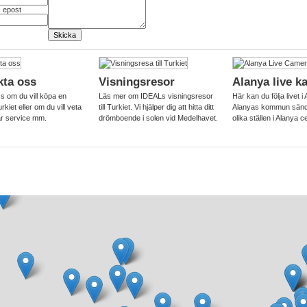
 epost
kta oss
Visningsresor
Alanya live k
s om du vill köpa en
Läs mer om IDEALs visningsresor
Här kan du följa livet i 
rkiet eller om du vill veta
till Turkiet. Vi hjälper dig att hitta ditt
Alanyas kommun sände
r service mm.
drömboende i solen vid Medelhavet.
olika ställen i Alanya 