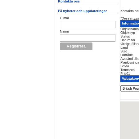
Kontakta oss
Kontakta oss
Få nyheter och uppdateringar
E-mail
*Dessa uppgi
Informati
Objektnamn
Namn
Objekttyp
Status
Datum för
färdigställa
Land
Stad
Område
Avstånd till 
Planlösninga
Boyta
Tomtarea
Pris
€1
Valutakon