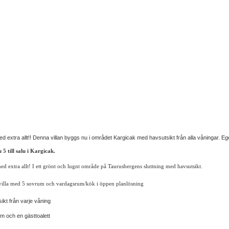
med extra allt!! Denna villan byggs nu i området Kargicak med havsutsikt från alla våningar.
 5 till salu i Kargicak.
med extra allt! I ett grönt och lugnt område på Taurusbergens sluttning med havsutsikt.
villa med 5 sovrum och vardagsrum/kök i öppen planlösning
ikt från varje våning
m och en gästtoalett