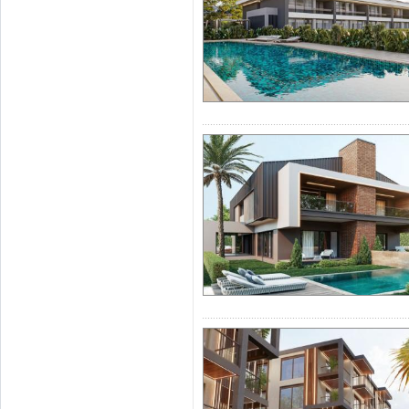
для покупки
не
простую и де
купить в
цент
видом
на
мо
основном ино
Анталии. Само
район
Коньяа
легко. Вы мо
комплекс
ов
дл
в Коньяалты
.
Х
урма и Лима
основном
,
вид 
не
Лиман
р
Коньяалты.
Кв