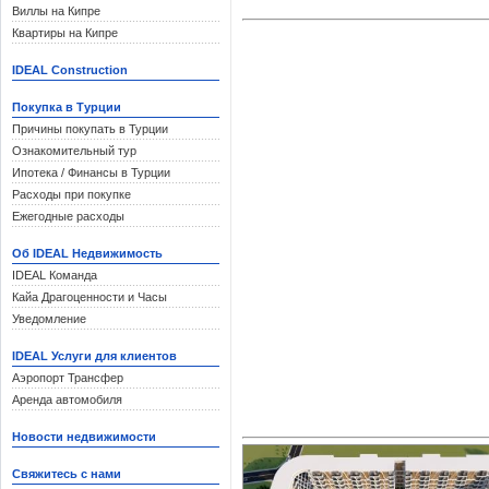
Виллы на Кипре
Анталья.
Квартиры на Кипре
IDEAL Construction
Более 12 милл
Покупка в Турции
Антали
ю
, в л
Причины покупать в Турции
Ознакомительный тур
п
реземляются
Ипотека / Финансы в Турции
Расходы при покупке
Ежегодные расходы
Существует 
Об IDEAL Недвижимость
IDEAL Команда
предпочитают
Кайа Драгоценности и Часы
Анталии
. Они
Уведомление
п
риезжают на 
IDEAL Услуги для клиентов
Аэропорт Трансфер
которым
иност
Аренда автомобиля
Анталии
.
Новости недвижимости
Почему Анта
Свяжитесь с нами