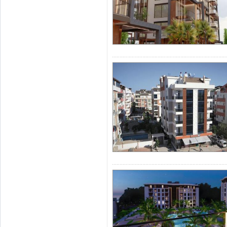
в Лимане в А
дела
ют этот ра
Второе популя
недвижимости 
аэропорту.
апартаменты 
выбор
недвиж
Лара с видом 
довольно хоро
Для того, чтоб
с
вид
ом
на 
квартиру в це
Лара
не стес