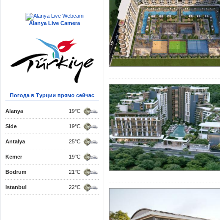
покупателей
н
К
лимат
Alanya Live Camera
Близко к аэро
а
города мир
Фантастическ
Погода в Турции прямо сейчас
Искусство и 
Alanya
19°C
Исторические
Side
19°C
Легкая жизнь
Antalya
25°C
Самая низкая 
Kemer
19°C
Bodrum
21°C
Какие районы
Istanbul
22°C
недвижимости
Есть нескольк