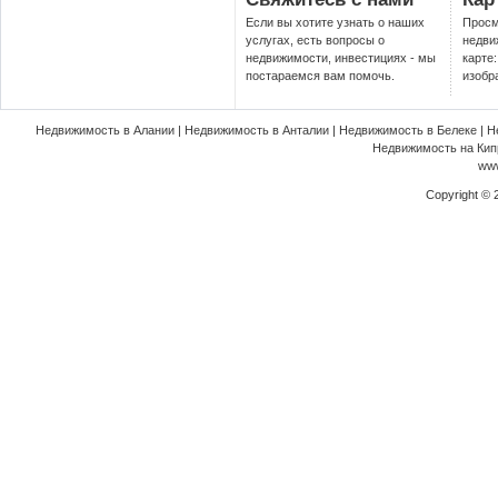
Если вы хотите узнать о наших
Просм
услугах, есть вопросы о
недви
недвижимости, инвестициях - мы
карте
постараемся вам помочь.
изобр
Недвижимость в Алании
|
Недвижимость в Анталии
|
Недвижимость в Белеке
|
Н
Недвижимость на Кип
www
Copyright ©