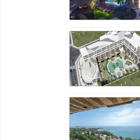
Estate. Наш 
соответствующ
течении 24 
недвижимости 
нашем сайте.
Как я могу пр
в Анталии?
Если вы реши
тогда
добро по
Анталии. Мы
п
Коньяалты
, на
поездки, беспл