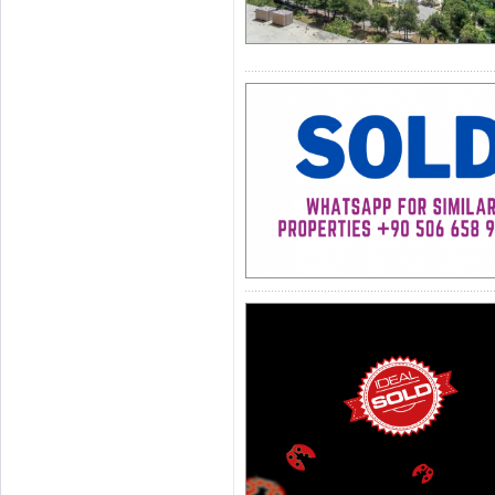
доступным
просмотра.
Для
информации о
нам: info@idea
для
получения
01 38 659( ва
недвижимости 
IDEAL Недвиж
Ведущие
спец
строительства 
"Традици
и
дове