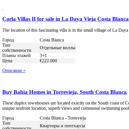
Carla Villas II for sale in La Daya Vieja Costa Blanca
The location of this fascinating villa is in the small village of La Day
Город
Costa Blanca
Тип
Отдельные виллы
собственности
Планы этажей
3+1
Цена
€222.000
Описание »
Buy Bahia Homes in Torrevieja, South Costa Blanca
These duplex townhouses are located exactly on the South coast of C
unique seafront location, superb views and communal swimming pool
Город
Costa Blanca - Torrevieja
Тип
Квартиры и пентхаусы
собственности