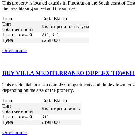
This property is located exactly in Finestrat on the South coast o
the breathtaking sunset and the sunrise.
Город
Costa Blanca
Тип
Квартиры и пентхаусы
собственности
Планы этажей
2+1, 3+1
Цена
€258.000
Описание »
BUY VILLA MEDITERRANEO DUPLEX TOWNHO
This residential area is a complex of apartments and duplex townhou
depending on the size of the property.
Город
Costa Blanca
Тип
Квартиры и виллы
собственности
Планы этажей
3+1
Цена
€198.000
Описание »