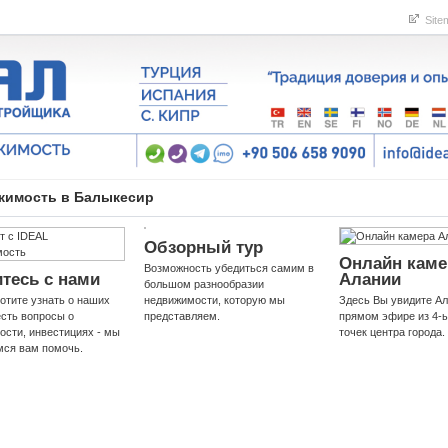
Site
жимость в Балыкесир
Обзорный тур
Онлайн каме
Возможность убедиться самим в
тесь с нами
Алании
большом разнообразии
отите узнать о наших
недвижимости, которую мы
Здесь Вы увидите А
есть вопросы о
представляем.
прямом эфире из 4-
ости, инвестициях - мы
точек центра города.
мся вам помочь.