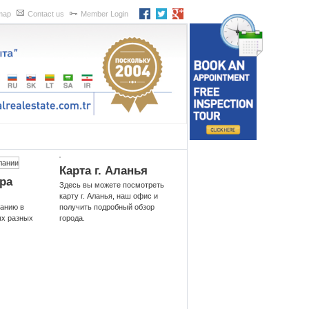
map
Contact us
Member Login
Карта г. Аланья
ра
Здесь вы можете посмотреть
карту г. Аланья, наш офис и
ланию в
получить подробный обзор
ых разных
города.