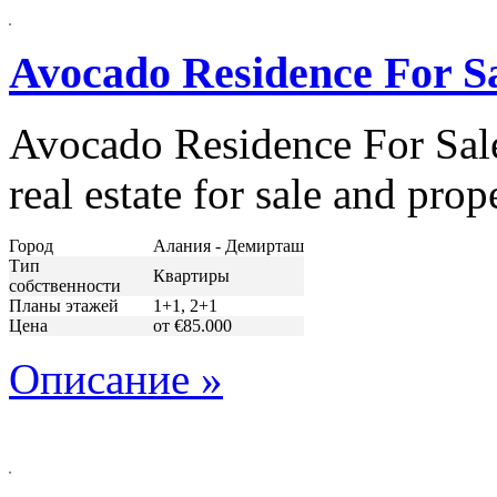
Avocado Residence For S
Avocado Residence For Sale
real estate for sale and prop
Город
Алания - Демирташ
Тип
Квартиры
собственности
Планы этажей
1+1, 2+1
Цена
от €85.000
Описание »