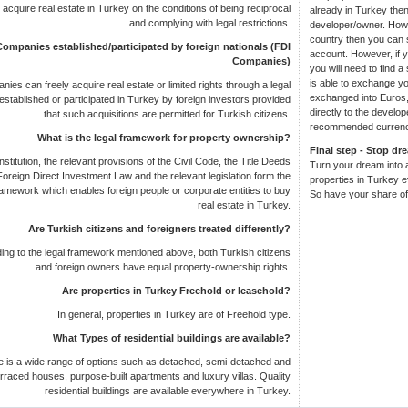
o acquire real estate in Turkey on the conditions of being reciprocal
already in Turkey then 
and complying with legal restrictions.
developer/owner. Howe
country then you can 
Companies established/participated by foreign nationals (FDI
account. However, if 
Companies)
you will need to find 
is able to exchange y
ies can freely acquire real estate or limited rights through a legal
exchanged into Euros, 
 established or participated in Turkey by foreign investors provided
directly to the devel
that such acquisitions are permitted for Turkish citizens.
recommended currenc
What is the legal framework for property ownership?
Final step - Stop dr
stitution, the relevant provisions of the Civil Code, the Title Deeds
Turn your dream into a
Foreign Direct Investment Law and the relevant legislation form the
properties in Turkey 
ramework which enables foreign people or corporate entities to buy
So have your share of 
real estate in Turkey.
Are Turkish citizens and foreigners treated differently?
ing to the legal framework mentioned above, both Turkish citizens
and foreign owners have equal property-ownership rights.
Are properties in Turkey Freehold or leasehold?
In general, properties in Turkey are of Freehold type.
What Types of residential buildings are available?
e is a wide range of options such as detached, semi-detached and
erraced houses, purpose-built apartments and luxury villas. Quality
residential buildings are available everywhere in Turkey.