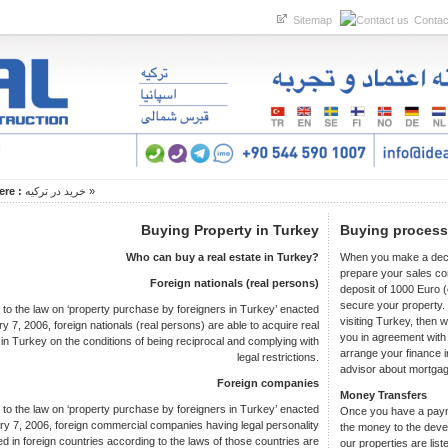
Sitemap
Contac
ere :
خرید در ترکیه
»
Buying Property in Turkey
Buying process
Who can buy a real estate in Turkey?
When you make a decis
prepare your sales con
Foreign nationals (real persons)
deposit of 1000 Euro (
secure your property. 
 to the law on ‘property purchase by foreigners in Turkey’ enacted
visiting Turkey, then 
y 7, 2006, foreign nationals (real persons) are able to acquire real
you in agreement with 
 in Turkey on the conditions of being reciprocal and complying with
arrange your finance i
legal restrictions.
advisor about mortgag
Foreign companies
Money Transfers
 to the law on ‘property purchase by foreigners in Turkey’ enacted
Once you have a paymen
y 7, 2006, foreign commercial companies having legal personality
the money to the devel
ed in foreign countries according to the laws of those countries are
our properties are list