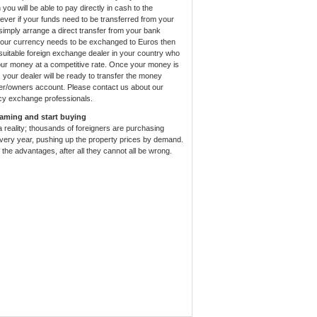
you will be able to pay directly in cash to the
ver if your funds need to be transferred from your
simply arrange a direct transfer from your bank
your currency needs to be exchanged to Euros then
a suitable foreign exchange dealer in your country who
our money at a competitive rate. Once your money is
your dealer will be ready to transfer the money
oper/owners account. Please contact us about our
y exchange professionals.
eaming and start buying
 reality; thousands of foreigners are purchasing
every year, pushing up the property prices by demand.
the advantages, after all they cannot all be wrong.