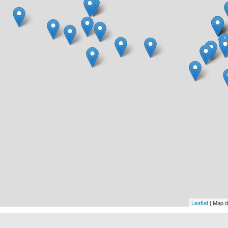
Leaflet
| Map 