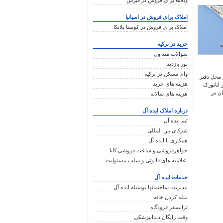
ویلاها برای فروش در قبرس
املاک برای فروش در اسپانیا
املاک برای فروش در کوستا بلانکا
خرید در ترکیه
سوالات متداول
تور بازدید
وام مسکن در ترکیه
 و محل دفتر
هزینه های خرید
 آتاتورک
81. ر
هزینه های سالانه
درباره املاک ایده آل
تیم ایده آل
شرکای بین المللی
همکاری با ایده آل
جواهرفروشی و ساعت فروشی کایا
اعلامیه های قانونی و سلب مسئولیت
خدمات ایده آل
مدیریت ساختمانها بوسیله ایده آل
مبله کردن خانه
ترانسفر فرودگاه
وقت رایگان دندانپزشکی