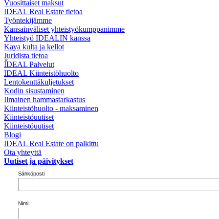
Vuosittaiset maksut
IDEAL Real Estate tietoa
Työntekijämme
Kansainväliset yhteistyökumppanimme
Yhteistyö IDEALIN kanssa
Kaya kulta ja kellot
Juridista tietoa
×
IDEAL Palvelut
IDEAL Kiinteistöhuolto
Lentokenttäkuljetukset
Kodin sisustaminen
Ilmainen hammastarkastus
Kiinteistöhuolto - maksaminen
Kiinteistöuutiset
Kiinteistöuutiset
Blogi
IDEAL Real Estate on palkittu
Ota yhteyttä
Uutiset ja päivitykset
Sähköposti
Nimi