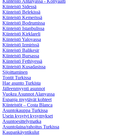
Kiinteistö Antalyassa - Konyaalti
Kiinteistö Sidessä
Kiinteistö Belekissä
Kiinteistö Kemerissä
Kiinteistö Bodrumissa
Kiinteistö Istanbulissa
Kiinteistö Kirklareli
Kiinteistö Yalovassa
Kiinteistö Izmirissä
Kiinteistö Balikesir
Kiinteistö Bursassa
Kiinteistö Fethiyessä
Kiinteistö Kusadasissa
Sijoittaminen
Tontit Turkissa
Hae asunto Turkista
Jälleenmyynti asunnot
Vuokra Asunnot Alanyassa
Espanja myytävät kohteet
Kiinteistöt – Costa Blanca
Asuntokauppa Turkissa
Usein kysytyt kysymykset
Asuntoesittelymatka
Asuntolaina/rahoitus Turkissa
Kaupankäyntikulut