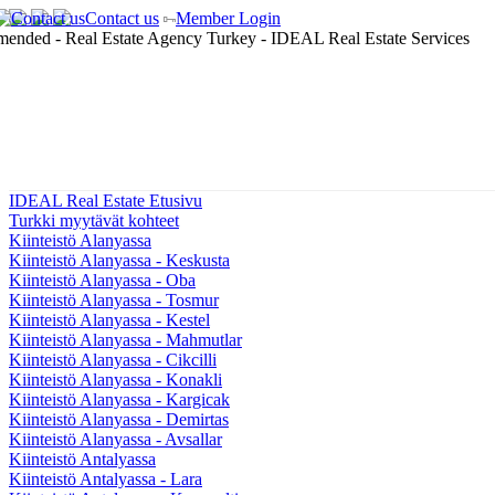
Contact us
Member Login
IDEAL Real Estate Etusivu
Turkki myytävät kohteet
Kiinteistö Alanyassa
Kiinteistö Alanyassa - Keskusta
Kiinteistö Alanyassa - Oba
Kiinteistö Alanyassa - Tosmur
Kiinteistö Alanyassa - Kestel
Kiinteistö Alanyassa - Mahmutlar
Kiinteistö Alanyassa - Cikcilli
Kiinteistö Alanyassa - Konakli
Kiinteistö Alanyassa - Kargicak
Kiinteistö Alanyassa - Demirtas
Kiinteistö Alanyassa - Avsallar
Kiinteistö Antalyassa
Kiinteistö Antalyassa - Lara